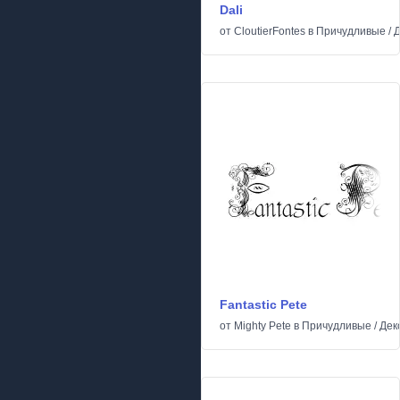
Dali
от
CloutierFontes
в
Причудливые
/
Д
Fantastic Pete
от
Mighty Pete
в
Причудливые
/
Дек