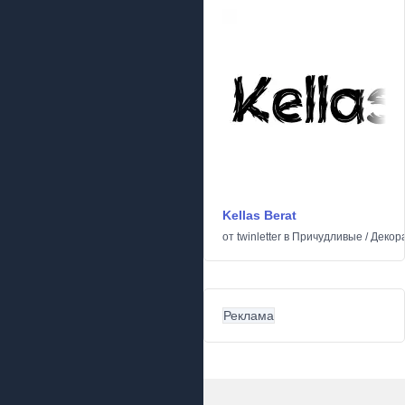
Kellas Berat
от
twinletter
в
Причудливые
/
Декор
Реклама