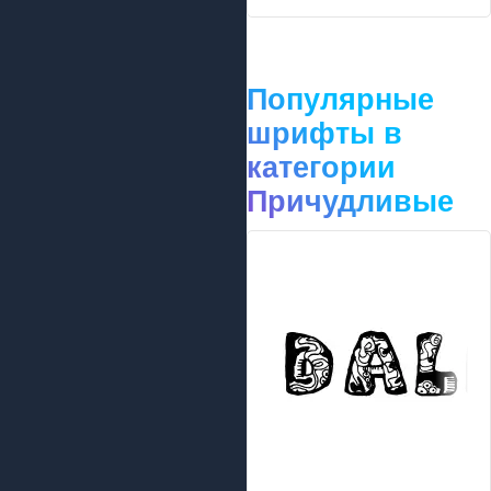
Популярные
шрифты в
категории
Причудливые