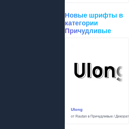
Новые шрифты в
категории
Причудливые
Ulong
от
Rautan
в
Причудливые
/
Декора