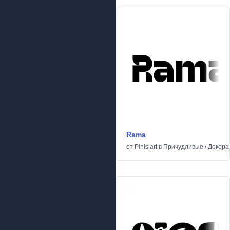
Rama
от
Pinisiart
в
Причудливые
/
Декора