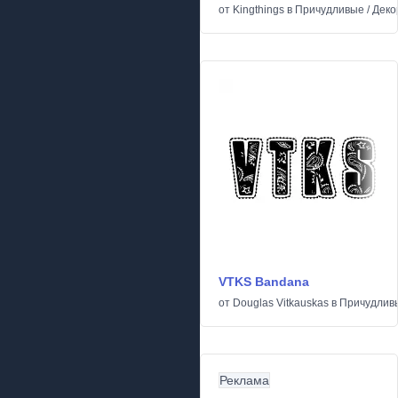
от
Kingthings
в
Причудливые
/
Деко
VTKS Bandana
от
Douglas Vitkauskas
в
Причудлив
Реклама