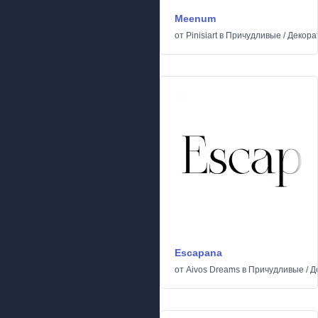
Meenum
от
Pinisiart
в
Причудливые
/
Декора
Escapana
от
Aivos Dreams
в
Причудливые
/
Д