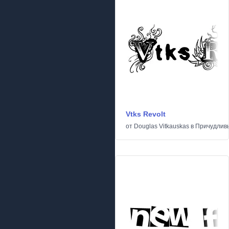
Vtks Revolt
от
Douglas Vitkauskas
в
Причудлив