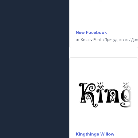
New Facebook
от
Kreativ Font
в
Причудливые
/
Дек
Kingthings Willow