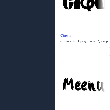
Ciquta
от
Pinisiart
в
Причудливые
/
Декора