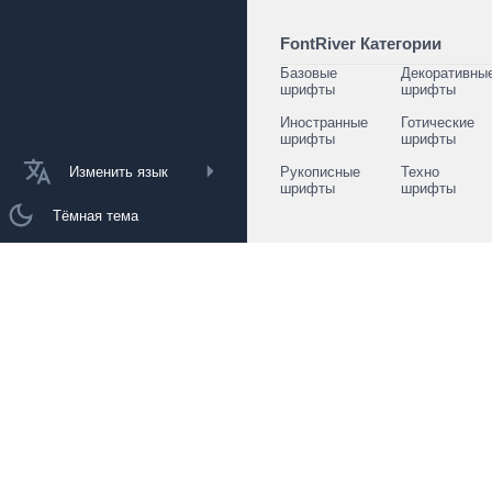
FontRiver Категории
Базовые
Декоративны
шрифты
шрифты
Иностранные
Готические
шрифты
шрифты
Изменить язык
Рукописные
Техно
шрифты
шрифты
Тёмная тема