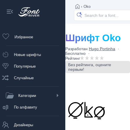
›
Oko
Шрифт Oko
Избранное
Разработан
Hugo Portinha
Бесплатно
Новые шрифты
Рейтинг
Без рейтинга, оцените
Популярные
первым!
Случайные
Категории
По алфавиту
Дизайнеры