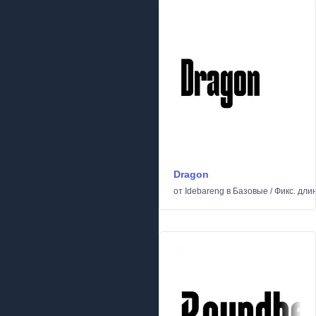
Dragon
от
Idebareng
в
Базовые
/
Фикс. дли