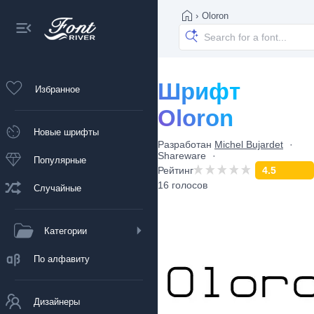
›
Oloron
Шрифт
Избранное
Oloron
Новые шрифты
Разработан
Michel Bujardet
Shareware
Популярные
Рейтинг
4.5
16 голосов
Случайные
Категории
По алфавиту
Дизайнеры