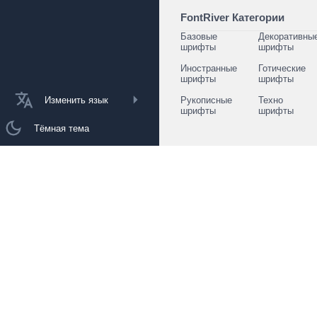
FontRiver Категории
Базовые
Декоративны
шрифты
шрифты
Иностранные
Готические
шрифты
шрифты
Изменить язык
Рукописные
Техно
шрифты
шрифты
Тёмная тема