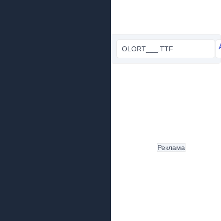
OLORT___.TTF
Реклама