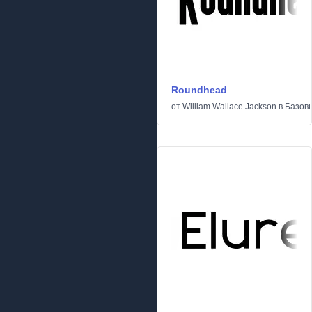
Roundhead
от
William Wallace Jackson
в
Базов