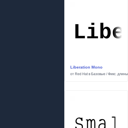
Liberation Mono
от
Red Hat
в
Базовые
/
Фикс. длины