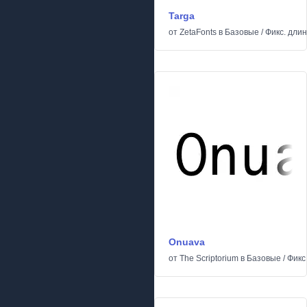
Targa
от
ZetaFonts
в
Базовые
/
Фикс. дли
Onuava
от
The Scriptorium
в
Базовые
/
Фикс