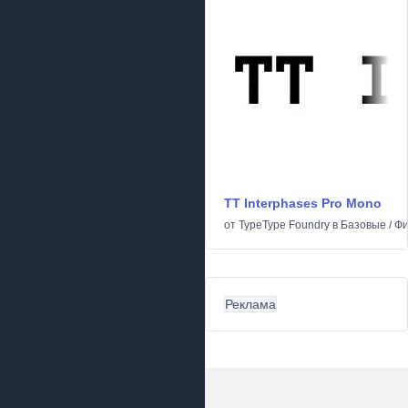
TT Interphases Pro Mono
от
TypeType Foundry
в
Базовые
/
Фи
Реклама