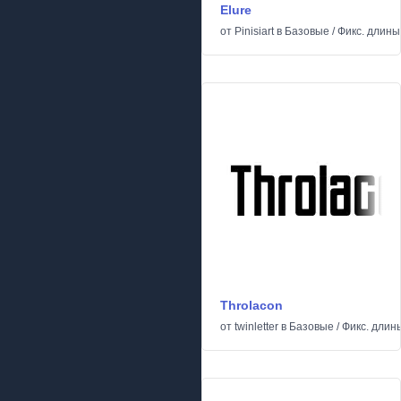
Elure
от
Pinisiart
в
Базовые
/
Фикс. длины
Throlacon
от
twinletter
в
Базовые
/
Фикс. длин