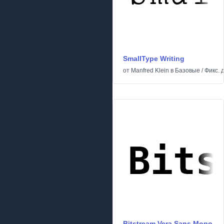
SmallType Writing
от
Manfred Klein
в
Базовые
/
Фикс. 
Bitstream Vera Sans Mono