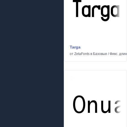
Targa
от
ZetaFonts
в
Базовые
/
Фикс. дли