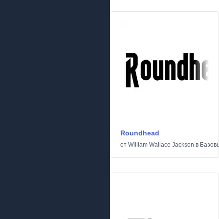
Roundhead
от
William Wallace Jackson
в
Базов