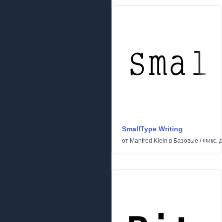
SmallType Writing
от
Manfred Klein
в
Базовые
/
Фикс. 