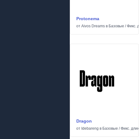
Protonema
от
Aivos Dreams
в
Базовые
/
Фикс. 
Dragon
от
Idebareng
в
Базовые
/
Фикс. дли