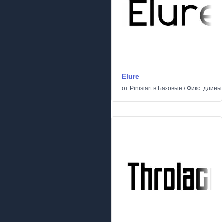
Elure
от
Pinisiart
в
Базовые
/
Фикс. длины