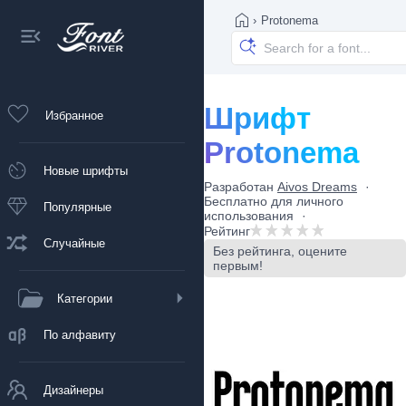
›
Protonema
Шрифт
Избранное
Protonema
Новые шрифты
Разработан
Aivos Dreams
Бесплатно для личного
Популярные
использования
Рейтинг
Случайные
Без рейтинга, оцените
первым!
Категории
По алфавиту
Дизайнеры