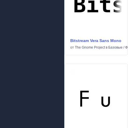
Bitstream Vera Sans Mono
от
The Gnome Project
в
Базовые
/
Ф