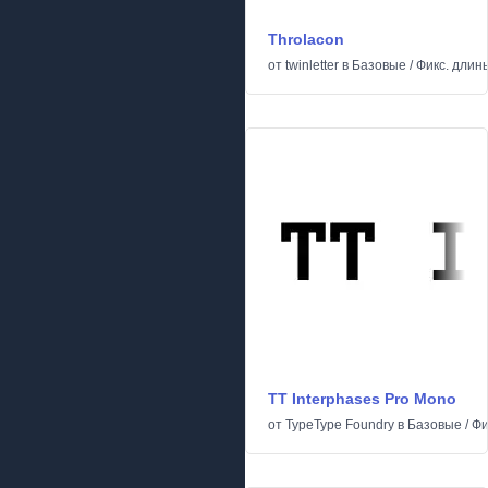
Throlacon
от
twinletter
в
Базовые
/
Фикс. длин
TT Interphases Pro Mono
от
TypeType Foundry
в
Базовые
/
Фи