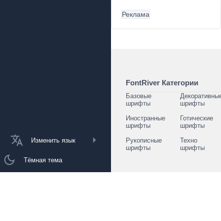
Реклама
FontRiver Категории
Базовые
Декоративны
шрифты
шрифты
Иностранные
Готические
шрифты
шрифты
Изменить язык
Рукописные
Техно
шрифты
шрифты
Тёмная тема