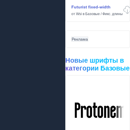
Futurist fixed-width
от
Wsi
в
Базовые
/
Фикс. длины
Реклама
Новые шрифты в
категории Базовые