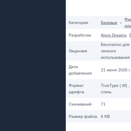
Фик
Категория
Базовые
›
дл
Разработан
Aivos Dreams
Бесплатно для
Лицензия
личного
использования
Дата
21 июня 2026 г.
добавления
Формат
TrueType (.ttf)
,
шрифта
стиль
Скачиваний
71
Размер файла
6 KB