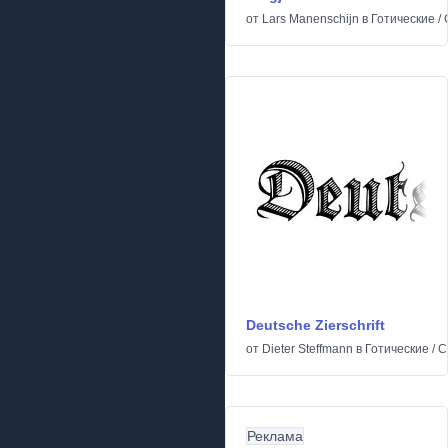
от
Lars Manenschijn
в
Готические
/
Deutsche Zierschrift
от
Dieter Steffmann
в
Готические
/
С
Реклама