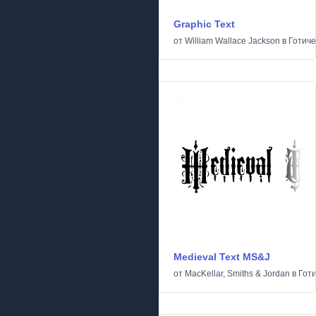
Graphic Text
от
William Wallace Jackson
в
Готиче
Medieval Text MS&J
от
MacKellar, Smiths & Jordan
в
Гот