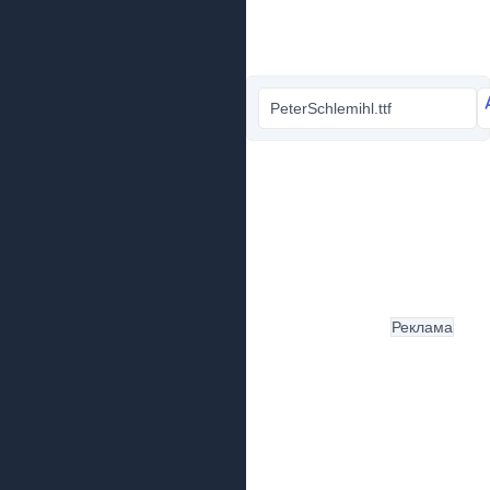
PeterSchlemihl.ttf
Реклама