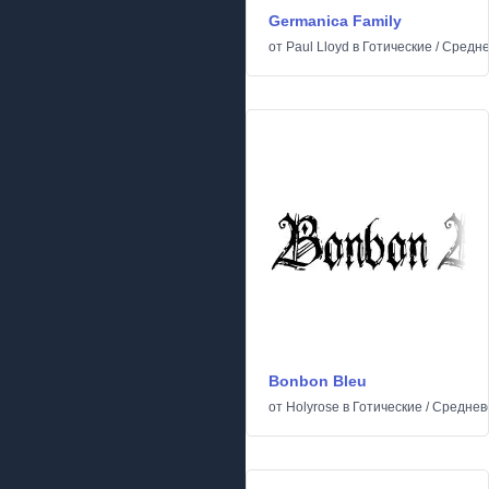
Germanica Family
от
Paul Lloyd
в
Готические
/
Средне
Bonbon Bleu
от
Holyrose
в
Готические
/
Среднев