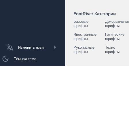
FontRiver Категории
Базовые
Декоративны
шрифты
шрифты
Иностранные
Готические
шрифты
шрифты
Изменить язык
Рукописные
Техно
шрифты
шрифты
Тёмная тема