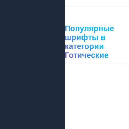
Популярные
шрифты в
категории
Готические