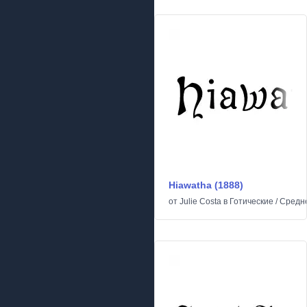
Hiawatha (1888)
от
Julie Costa
в
Готические
/
Средн