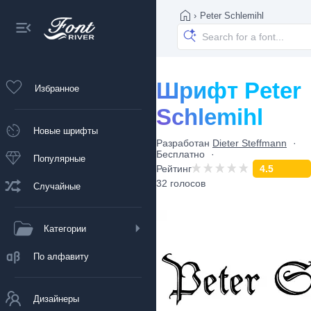
›
Peter Schlemihl
Шрифт Peter
Избранное
Schlemihl
Новые шрифты
Разработан
Dieter Steffmann
Бесплатно
Популярные
Рейтинг
4.5
32 голосов
Случайные
Категории
По алфавиту
Дизайнеры