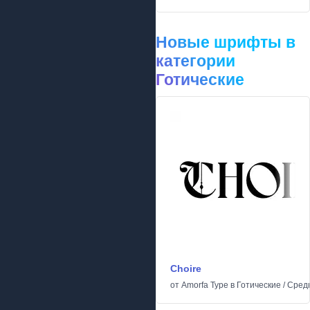
Новые шрифты в
категории
Готические
Choire
от
Amorfa Type
в
Готические
/
Сред