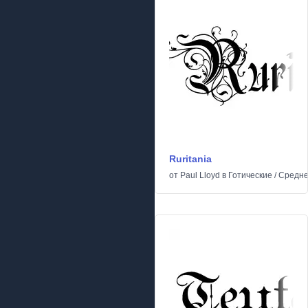
Ruritania
от
Paul Lloyd
в
Готические
/
Средне