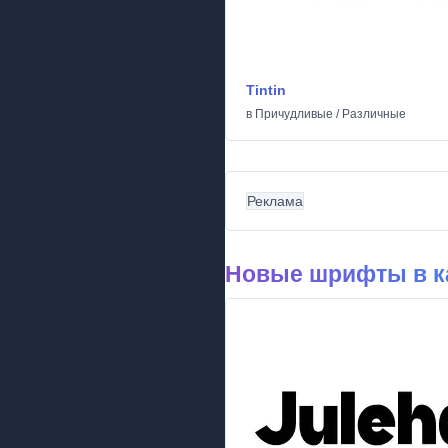
Tintin
в
Причудливые
/
Различные
Реклама
Новые шрифты в к