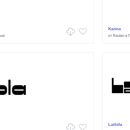
Karina
ные
от
Rautan
в
П
Lathifa