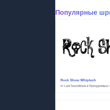
Популярные шр
Rock Show Whiplash
от
Last Soundtrack
в
Причудливые