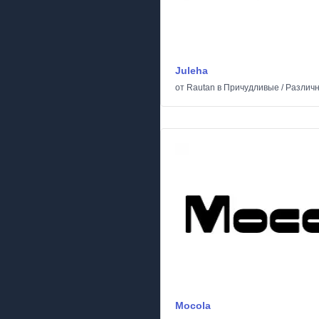
Juleha
от
Rautan
в
Причудливые
/
Различ
Mocola