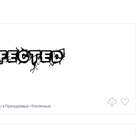
u
в
Причудливые
/
Различные