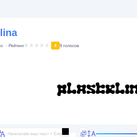
lina
но
Рейтинг
4
9 голосов