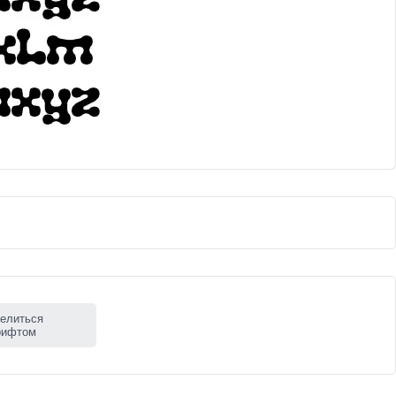
елиться
рифтом