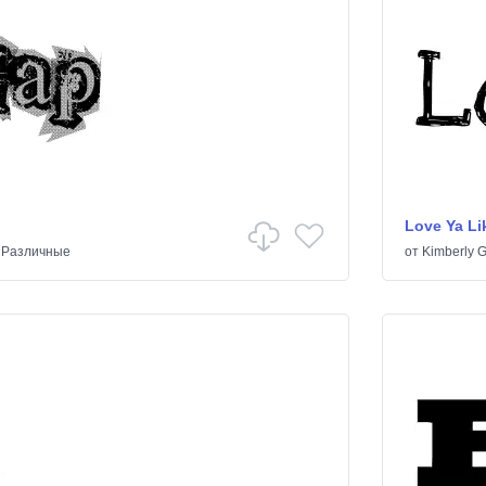
Love Ya Lik
/
Различные
от
Kimberly 