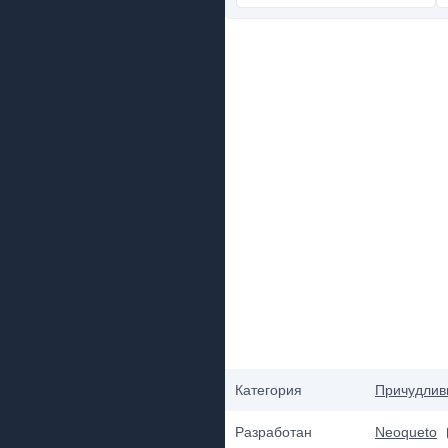
Категория
Причудлив
Разработан
Neoqueto