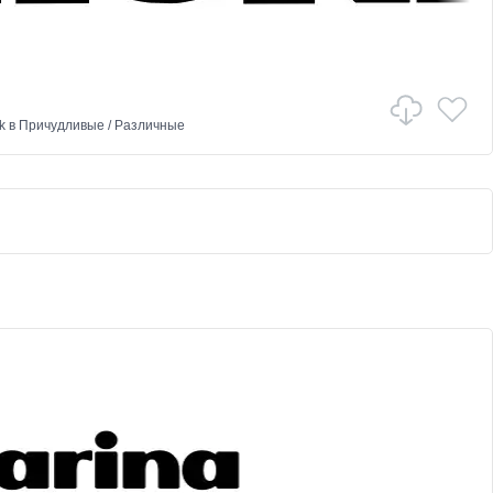
k
в
Причудливые
/
Различные