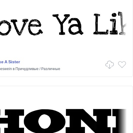
e A Sister
Geswein
в
Причудливые
/
Различные