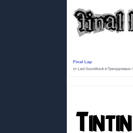
Final Lap
от
Last Soundtrack
в
Причудливые