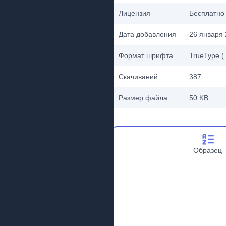
Лицензия
Бесплатно
Дата добавления
26 января 
Формат шрифта
TrueType (.
Скачиваний
387
Размер файла
50 KB
Образец