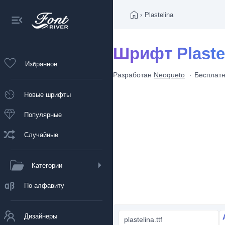
›
Plastelina
Шрифт Plaste
Избранное
Разработан
Neoqueto
Бесплат
Новые шрифты
Популярные
Случайные
Категории
По алфавиту
Дизайнеры
plastelina.ttf