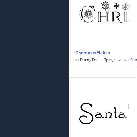
ChristmasFlakes
от
Randy Ford
в
Праздничные
/
Рож