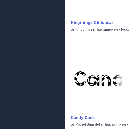
Kingthings Christmas
от
Kingthings
в
Праздничные
/
Рожд
Candy Cane
от
Michel Bujardet
в
Праздничные
/