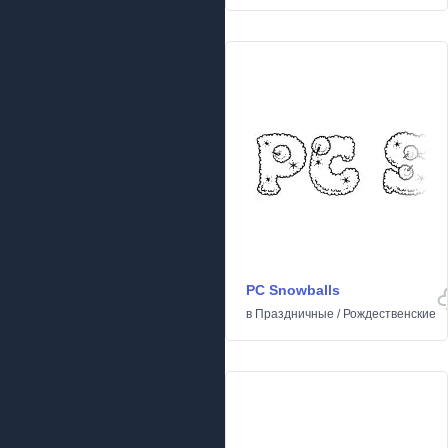
PC Snowballs
в
Праздничные
/
Рождественские