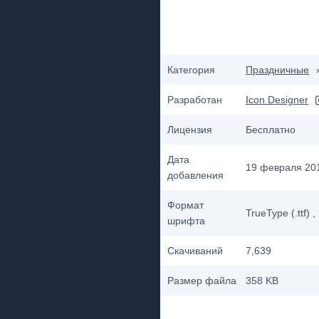
Категория
Праздничные
Разработан
Icon Designer
Лицензия
Бесплатно
Дата
19 февраля 201
добавления
Формат
TrueType (.ttf)
,
шрифта
Скачиваний
7,639
Размер файла
358 KB