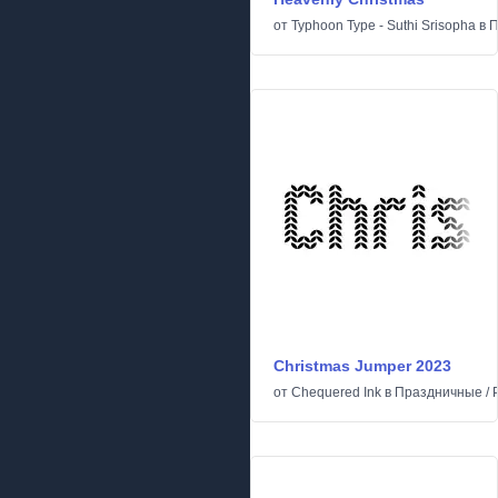
от
Typhoon Type - Suthi Srisopha
в
П
Christmas Jumper 2023
от
Chequered Ink
в
Праздничные
/