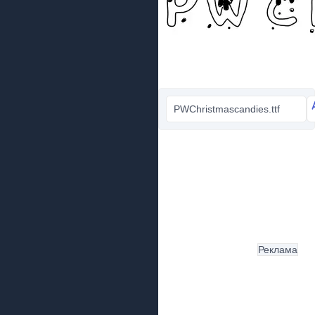
PWChristmascandies.ttf
Реклама