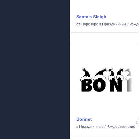
Santa's Sleigh
от
HypoTypo
в
Праздничные
/
Рожд
Bonnet
в
Праздничные
/
Рождественские