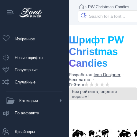
›
PW Christmas Candies
Шрифт PW
Избранное
Christmas
Новые шрифты
Candies
Популярные
Разработан
Icon Designer
Бесплатно
Случайные
Рейтинг
Без рейтинга, оцените
первым!
Категории
По алфавиту
Дизайнеры