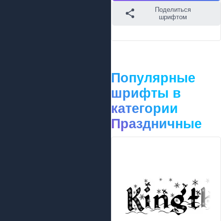
Поделиться
шрифтом
Популярные
шрифты в
категории
Праздничные