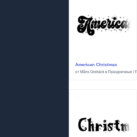
American Christmas
от
Måns Grebäck
в
Праздничные
/
Р