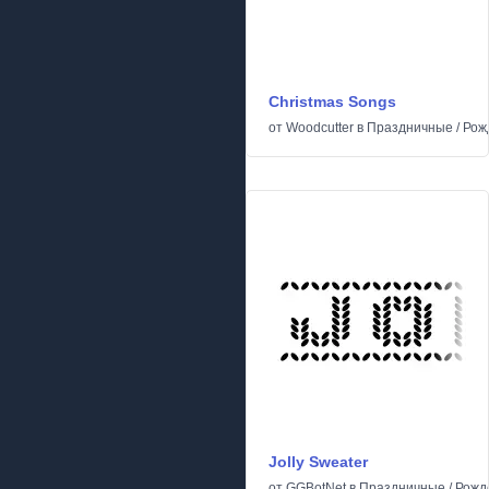
Christmas Songs
от
Woodcutter
в
Праздничные
/
Рож
Jolly Sweater
от
GGBotNet
в
Праздничные
/
Рожд