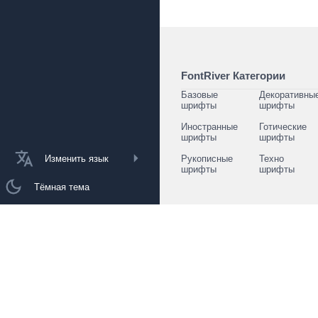
FontRiver Категории
Базовые
Декоративны
шрифты
шрифты
Иностранные
Готические
шрифты
шрифты
Изменить язык
Рукописные
Техно
шрифты
шрифты
Тёмная тема