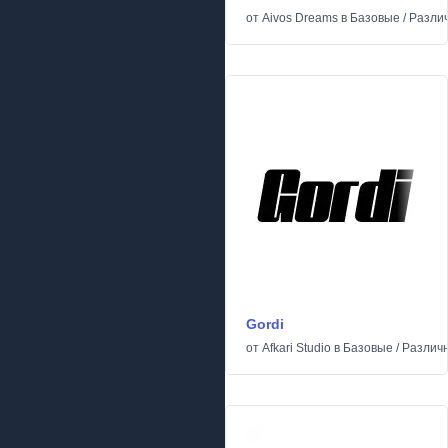
от
Aivos Dreams
в
Базовые
/
Разли
Gordi
от
Afkari Studio
в
Базовые
/
Различ