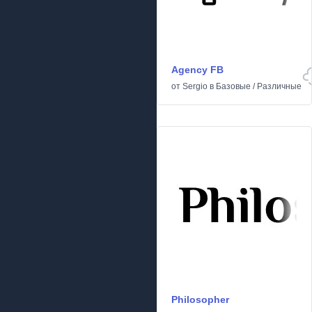
Agency FB
от
Sergio
в
Базовые
/
Различные
Philosopher