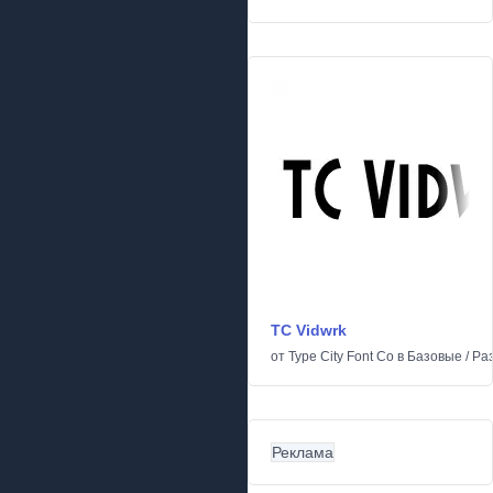
TC Vidwrk
от
Type City Font Co
в
Базовые
/
Ра
Реклама