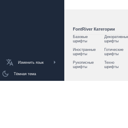
FontRiver Категории
Базовые
Декоративны
шрифты
шрифты
Иностранные
Готические
шрифты
шрифты
Изменить язык
Рукописные
Техно
шрифты
шрифты
Тёмная тема