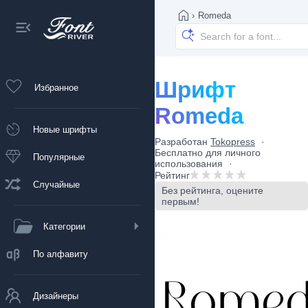
›
Romeda
Шрифт
Избранное
Romeda
Новые шрифты
Разработан
Tokopress
Бесплатно для личного
Популярные
использования
Рейтинг
Случайные
Без рейтинга, оцените
первым!
Категории
По алфавиту
Дизайнеры