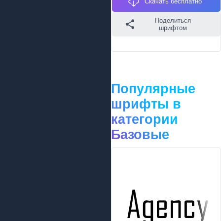
Скачать бесплатно
Поделиться
шрифтом
Популярные
шрифты в
категории
Базовые