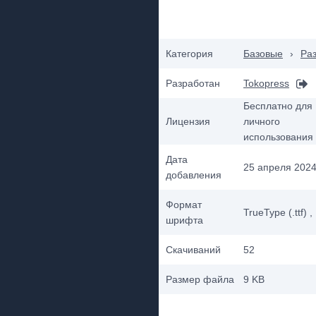
Категория
Базовые
›
Ра
Разработан
Tokopress
Бесплатно для
Лицензия
личного
использования
Дата
25 апреля 2024 
добавления
Формат
TrueType (.ttf)
,
шрифта
Скачиваний
52
Размер файла
9 KB