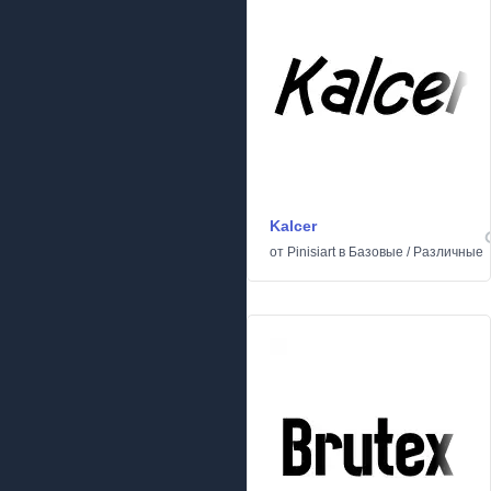
Kalcer
от
Pinisiart
в
Базовые
/
Различные