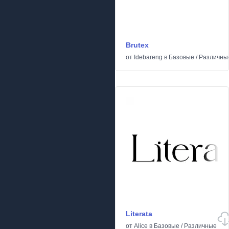
Brutex
от
Idebareng
в
Базовые
/
Различны
Literata
от
Alice
в
Базовые
/
Различные