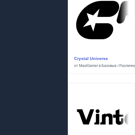
Crystal Universe
от
MaxiGamer
в
Базовые
/
Различн