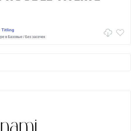
 Titling
ype
в
Базовые
/
Без засечек