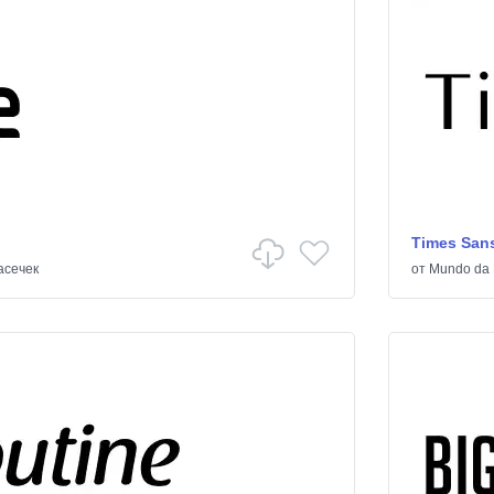
Times Sans
асечек
от
Mundo da 