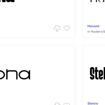
Hanami
от
Rautan
в
Б
Stelvic