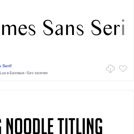
 Serif
Lua
в
Базовые
/
Без засечек