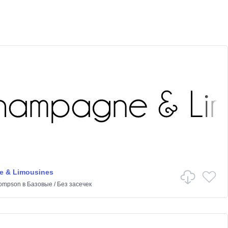
 & Limousines
hompson
в
Базовые
/
Без засечек