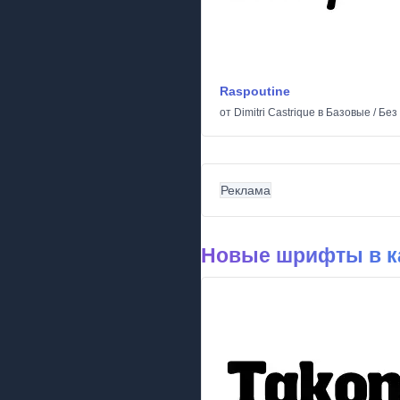
Raspoutine
от
Dimitri Castrique
в
Базовые
/
Без
Реклама
Новые шрифты в к