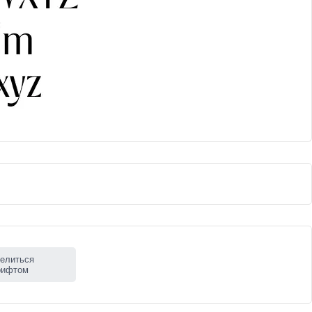
елиться
рифтом