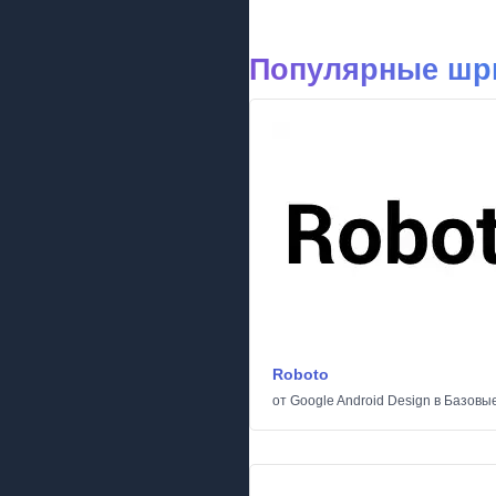
Популярные шр
Roboto
от
Google Android Design
в
Базовы