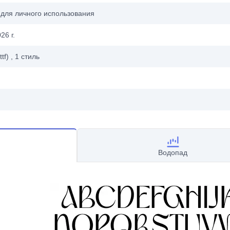
 для личного использования
26 г.
ttf)
, 1
стиль
Водопад