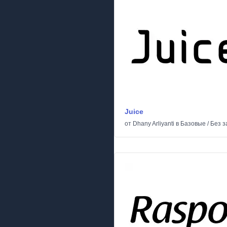
Juice
от
Dhany Arliyanti
в
Базовые
/
Без з