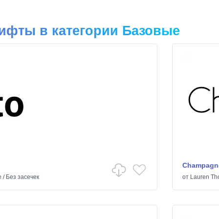
ифты в категории Базовые
Champagne
е
/
Без засечек
от
Lauren T