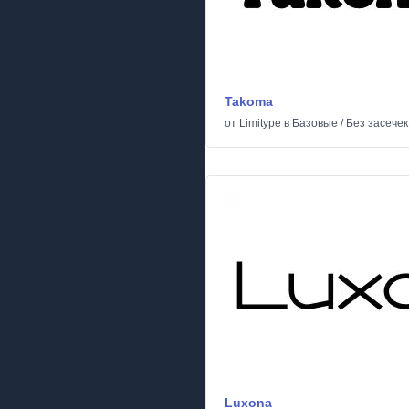
Takoma
от
Limitype
в
Базовые
/
Без засечек
Luxona