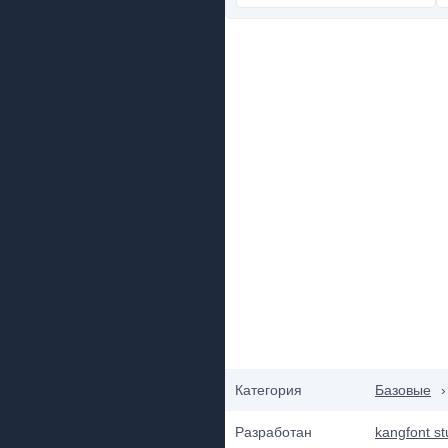
Категория
Базовые
›
Разработан
kangfont st