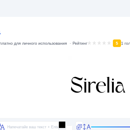
a
платно для личного использования
Рейтинг
5
1 го