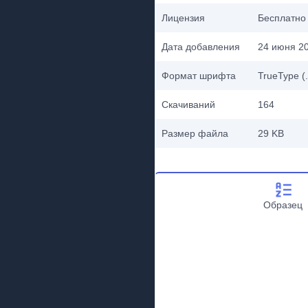
Лицензия
Бесплатно
Дата добавления
24 июня 20
Формат шрифта
TrueType (.
Скачиваний
164
Размер файла
29 KB
Образец