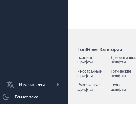
FontRiver Категории
Базовые
Декоративны
шрифты
шрифты
Иностранные
Готические
шрифты
шрифты
Изменить язык
Рукописные
Техно
шрифты
шрифты
Тёмная тема