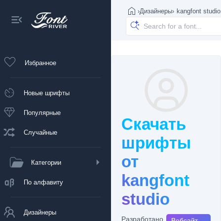
›
Дизайнеры
›
kangfont studio
Избранное
Новые шрифты
Популярные
Скачать
Случайные
шрифты
от
Категории
kangfont
По алфавиту
studio
Дизайнеры
Разработано
Вебсайт