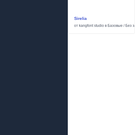
Sirelia
от
kangfont studio
в
Базовые
/
Без з