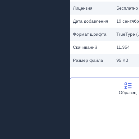
Лицензия
Бесплатно
Дата добавления
19 сентябр
Формат шрифта
TrueType (.
Скачиваний
11,954
Размер файла
95 KB
Образец