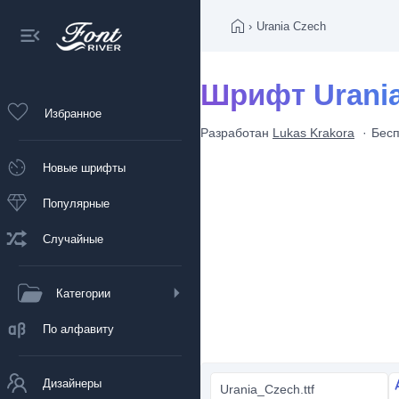
›
Urania Czech
Шрифт Urani
Избранное
Разработан
Lukas Krakora
Бесп
Новые шрифты
Популярные
Случайные
Категории
По алфавиту
Дизайнеры
Urania_Czech.ttf