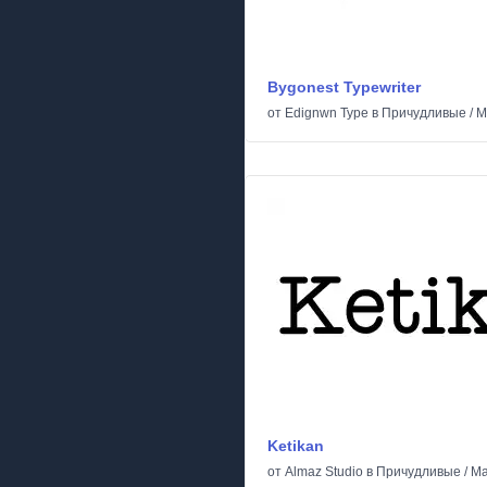
Bygonest Typewriter
от
Edignwn Type
в
Причудливые
/
М
Ketikan
от
Almaz Studio
в
Причудливые
/
М