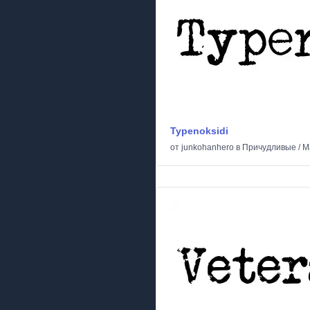
Typenoksidi
от
junkohanhero
в
Причудливые
/
М