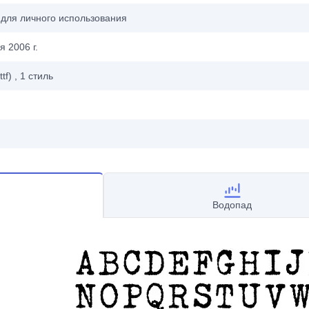
 для личного использования
я 2006 г.
ttf)
, 1
стиль
Водопад