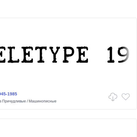
945-1985
в
Причудливые
/
Машинописные