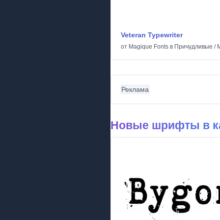
Veteran Typewriter
от
Magique Fonts
в
Причудливые
/
Реклама
Новые шрифты в к