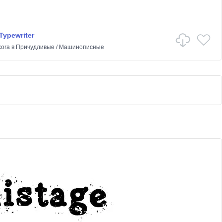
Typewriter
kora
в
Причудливые
/
Машинописные