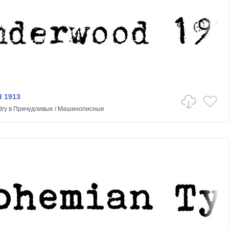
 1913
dry
в
Причудливые
/
Машинописные