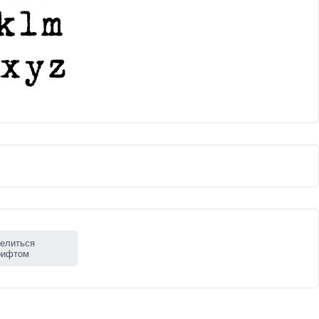
елиться
рифтом