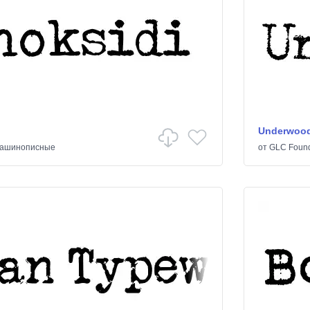
Underwood
ашинописные
от
GLC Foun