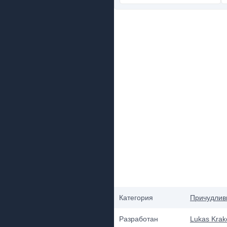
Категория
Причудлив
Разработан
Lukas Krak