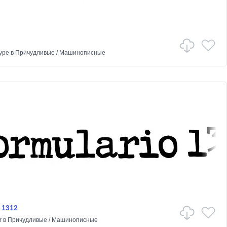
ype
в
Причудливые
/
Машинописные
 1312
r
в
Причудливые
/
Машинописные