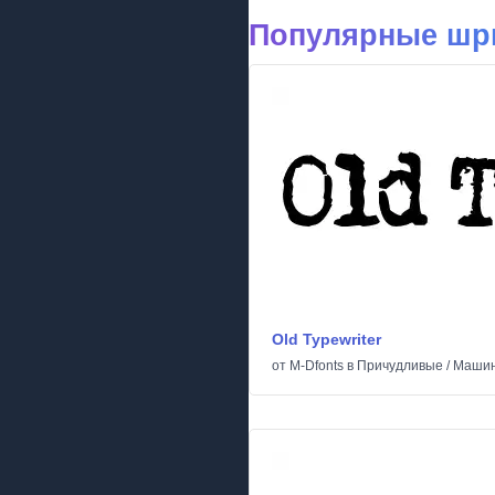
Популярные шр
Old Typewriter
от
M-Dfonts
в
Причудливые
/
Машин