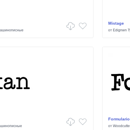
Mistage
ашинописные
от
Edignwn T
Formulario
ашинописные
от
Woodcutte