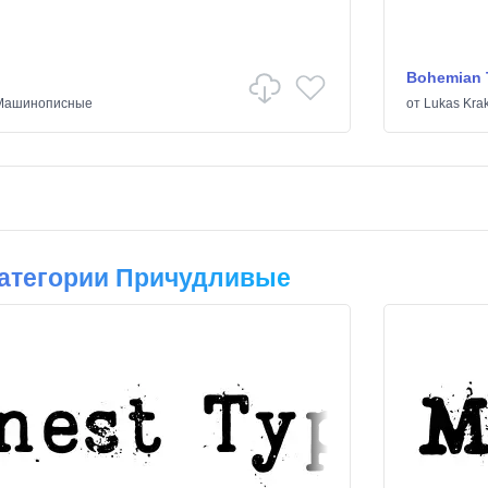
Bohemian 
Машинописные
от
Lukas Kra
атегории Причудливые