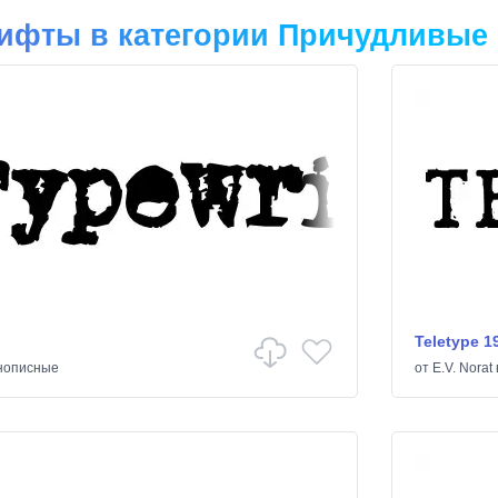
ифты в категории Причудливые
Teletype 1
описные
от
E.V. Norat