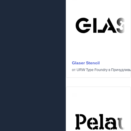
Glaser Stencil
от
URW Type Foundry
в
Причудлив