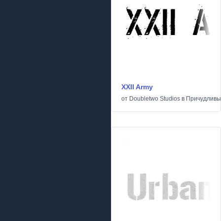
XXII Army
от
Doubletwo Studios
в
Причудливы