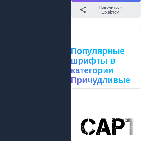
Поделиться
шрифтом
Популярные
шрифты в
категории
Причудливые