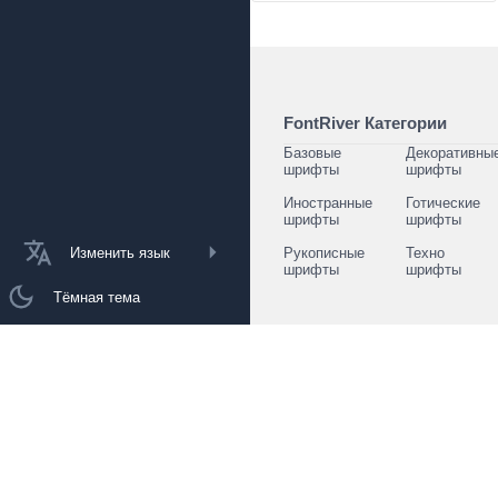
FontRiver Категории
Базовые
Декоративны
шрифты
шрифты
Иностранные
Готические
шрифты
шрифты
Изменить язык
Рукописные
Техно
шрифты
шрифты
Тёмная тема