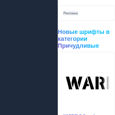
Реклама
Новые шрифты в
категории
Причудливые