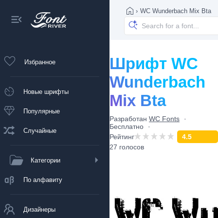
›
WC Wunderbach Mix Bta
Шрифт WC
Избранное
Wunderbach
Новые шрифты
Mix Bta
Популярные
Разработан
WC Fonts
Бесплатно
Случайные
Рейтинг
4.5
27 голосов
Категории
По алфавиту
Дизайнеры