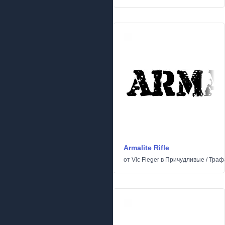
Armalite Rifle
от
Vic Fieger
в
Причудливые
/
Траф