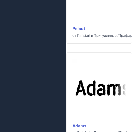
Pelaut
от
Pinisiart
в
Причудливые
/
Трафар
Adams