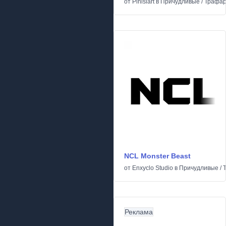
от
Pinisiart
в
Причудливые
/
Трафар
NCL Monster Beast
от
Enxyclo Studio
в
Причудливые
/
Реклама