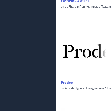
WARFIELD Stencil
от
deFharo
в
Причудливые
/
Трафа
Prodes
от
Amorfa Type
в
Причудливые
/
Тр