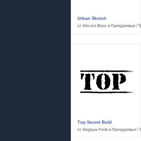
Urban Sketch
от
Nils von Blanc
в
Причудливые
/
Т
Top Secret Bold
от
Magique Fonts
в
Причудливые
/