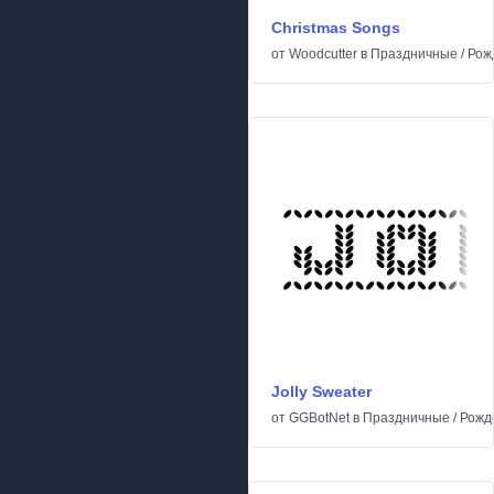
Christmas Songs
от
Woodcutter
в
Праздничные
/
Рож
Jolly Sweater
от
GGBotNet
в
Праздничные
/
Рожд