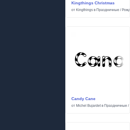
Kingthings Christmas
от
Kingthings
в
Праздничные
/
Рожд
Candy Cane
от
Michel Bujardet
в
Праздничные
/