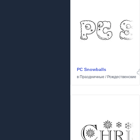
PC Snowballs
в
Праздничные
/
Рождественские