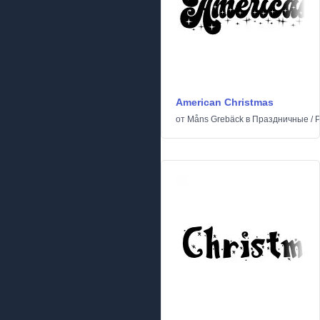
American Christmas
от
Måns Grebäck
в
Праздничные
/
Р