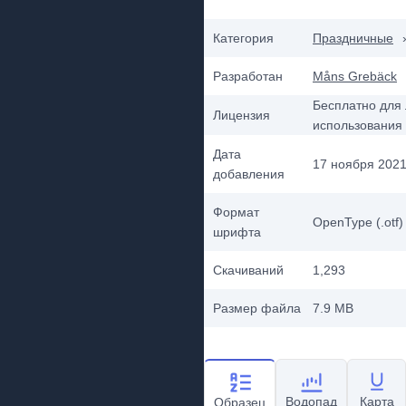
Категория
Праздничные
Разработан
Måns Grebäck
Бесплатно для 
Лицензия
использования
Дата
17 ноября 2021 
добавления
Формат
OpenType (.otf)
шрифта
Скачиваний
1,293
Размер файла
7.9 MB
Водопад
Карта
Образец