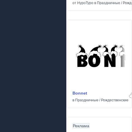
от
HypoTypo
в
Праздничные
/
Рожд
Bonnet
в
Праздничные
/
Рождественские
Реклама