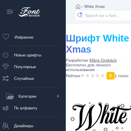
›
White Xmas
Шрифт White
Избранное
Xmas
Новые шрифты
Разработан
Måns Grebäck
Бесплатно для личного
Популярные
использования
Рейтинг
5
1 голос
Случайные
Категории
По алфавиту
Дизайнеры