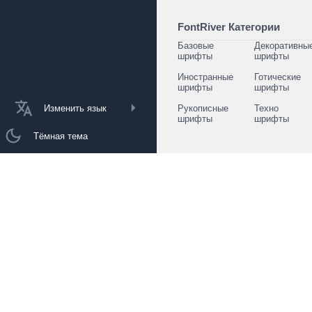
FontRiver Категории
Базовые
Декоративны
шрифты
шрифты
Иностранные
Готические
шрифты
шрифты
Изменить язык
Рукописные
Техно
шрифты
шрифты
Тёмная тема