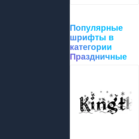
Популярные
шрифты в
категории
Праздничные