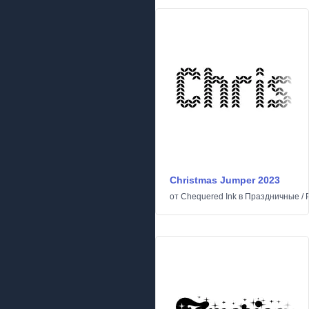
Christmas Jumper 2023
от
Chequered Ink
в
Праздничные
/