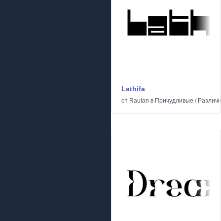
Lathifa
от
Rautan
в
Причудливые
/
Различ