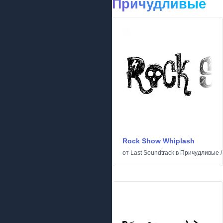
Причудливые
Rock Show Whiplash
от
Last Soundtrack
в
Причудливые