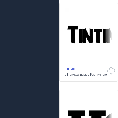
Tintin
в
Причудливые
/
Различные