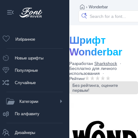
›
Wonderbar
Шрифт
Избранное
Wonderbar
Новые шрифты
Разработан
Sharkshock
Бесплатно для личного
Популярные
использования
Рейтинг
Случайные
Без рейтинга, оцените
первым!
Категории
По алфавиту
Дизайнеры