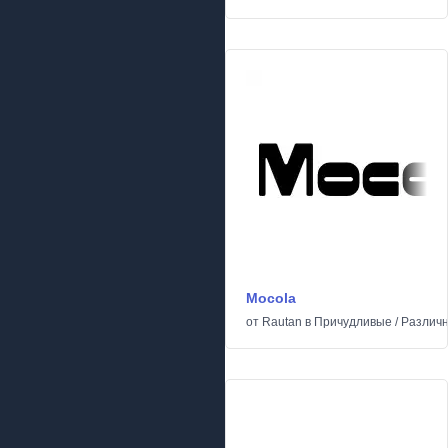
Mocola
от
Rautan
в
Причудливые
/
Различ