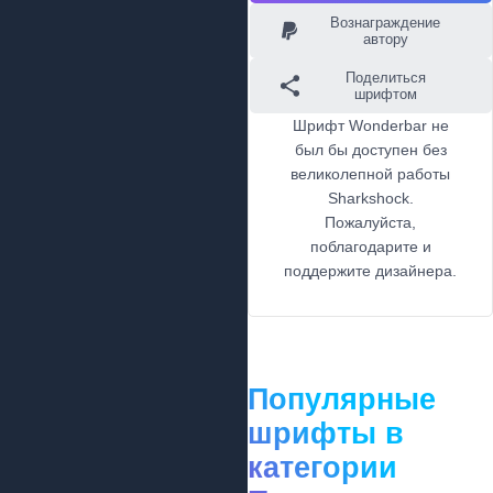
Вознаграждение
автору
Поделиться
шрифтом
Шрифт Wonderbar не
был бы доступен без
великолепной работы
Sharkshock.
Пожалуйста,
поблагодарите и
поддержите дизайнера.
Популярные
шрифты в
категории