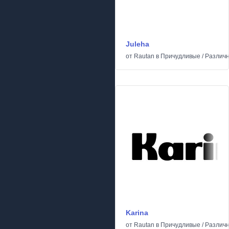
Juleha
от
Rautan
в
Причудливые
/
Различ
Karina
от
Rautan
в
Причудливые
/
Различ