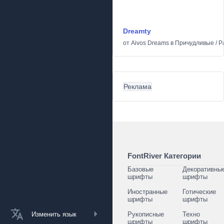
Dreamty
от
Aivos Dreams
в
Причудливые
/
Р
Реклама
FontRiver Категории
Базовые
Декоративны
шрифты
шрифты
Иностранные
Готические
шрифты
шрифты
Изменить язык
Рукописные
Техно
шрифты
шрифты