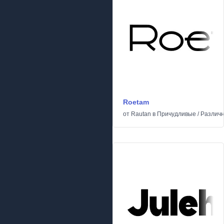
Roetam
от
Rautan
в
Причудливые
/
Различ