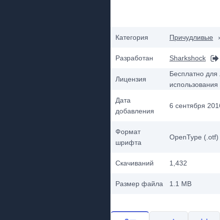
Категория
Причудливые
Разработан
Sharkshock
Бесплатно для 
Лицензия
использования
Дата
6 сентября 2016
добавления
Формат
OpenType (.otf)
шрифта
Скачиваний
1,432
Размер файла
1.1 MB