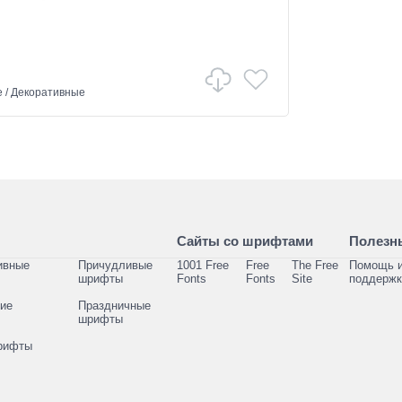
е
/
Декоративные
Сайты со шрифтами
Полезн
ивные
Причудливые
1001 Free
Free
The Free
Помощь 
шрифты
Fonts
Fonts
Site
поддержк
кие
Праздничные
шрифты
рифты