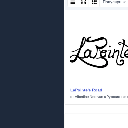
Популярные
LaPointe's Road
от
Albertine Nerevan
в
Рукописные