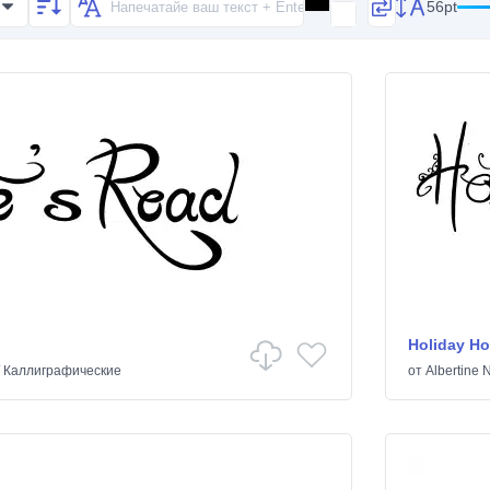
56pt
Holiday H
/
Каллиграфические
от
Albertine 