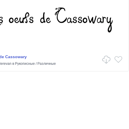
 de Cassowary
Nerevan
в
Рукописные
/
Различные