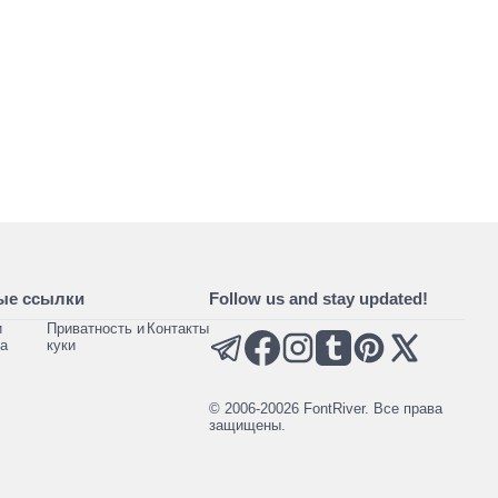
ые ссылки
Follow us and stay updated!
и
Приватность и
Контакты
а
куки
© 2006-20026 FontRiver. Все права
защищены.