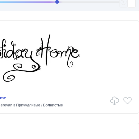
ome
Nerevan
в
Причудливые
/
Волнистые