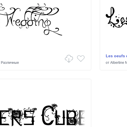
Les oeufs
/
Различные
от
Albertine 