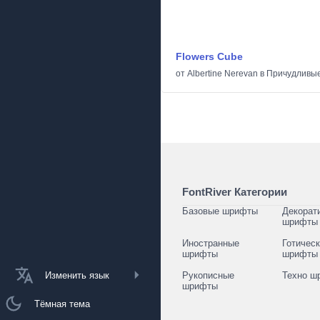
Flowers Cube
от
Albertine Nerevan
в
Причудливы
FontRiver Категории
Базовые шрифты
Декорат
шрифты
Иностранные
Готичес
шрифты
шрифты
Изменить язык
Рукописные
Техно ш
шрифты
Тёмная тема