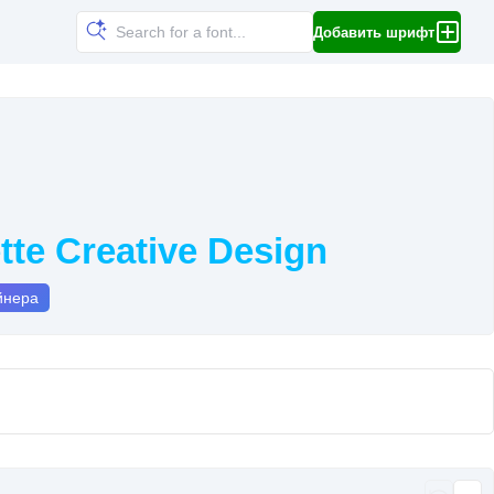
Добавить шрифт
te Creative Design
йнера