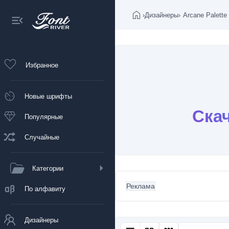
›
Дизайнеры
›
Arcane Palette
Избранное
Новые шрифты
Скач
Популярные
Случайные
Категории
Реклама
По алфавиту
Дизайнеры