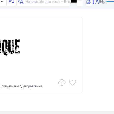
56pt
Причудливые
/
Декоративные