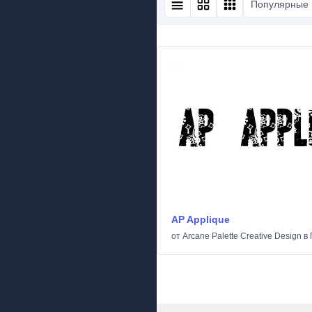
Популярные
AP Applique
от
Arcane Palette Creative Design
в