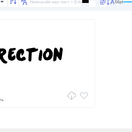
56pt
ть