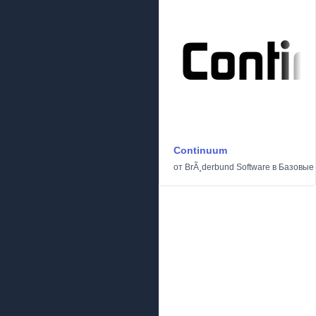
Continuum
от
BrÃ¸derbund Software
в
Базовые