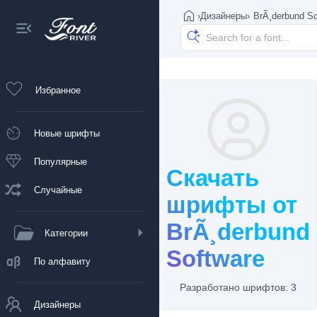
›
Дизайнеры
›
BrÃ¸derbund So
Избранное
Новые шрифты
Популярные
Скачать
Случайные
шрифты от
BrÃ¸derbund
Категории
Software
По алфавиту
Разработано шрифтов: 3
Дизайнеры