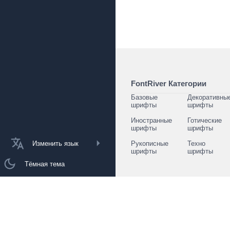
FontRiver Категории
Базовые
Декоративны
шрифты
шрифты
Иностранные
Готические
шрифты
шрифты
Изменить язык
Рукописные
Техно
шрифты
шрифты
Тёмная тема