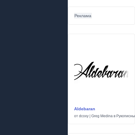
Реклама
Aldebaran
от
dcoxy | Greg Medina
в
Рукописн