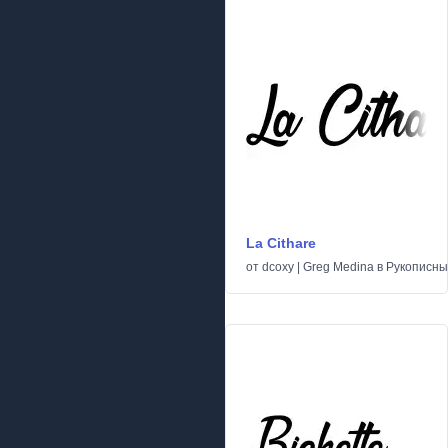
La Cithare
от
dcoxy | Greg Medina
в
Рукописн