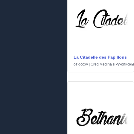
La Citadelle des Papillons
от
dcoxy | Greg Medina
в
Рукописн