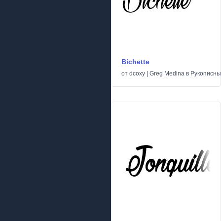
Bichette
от
dcoxy | Greg Medina
в
Рукописн