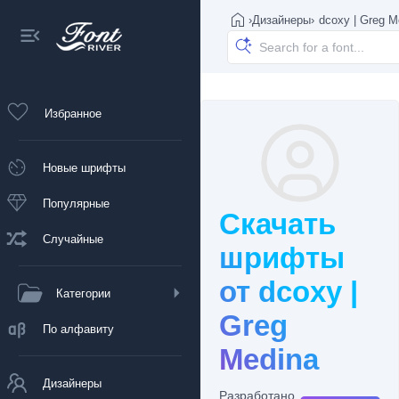
›
Дизайнеры
›
dcoxy | Greg M
Избранное
Новые шрифты
Популярные
Скачать
Случайные
шрифты
от dcoxy |
Категории
Greg
По алфавиту
Medina
Дизайнеры
Разработано