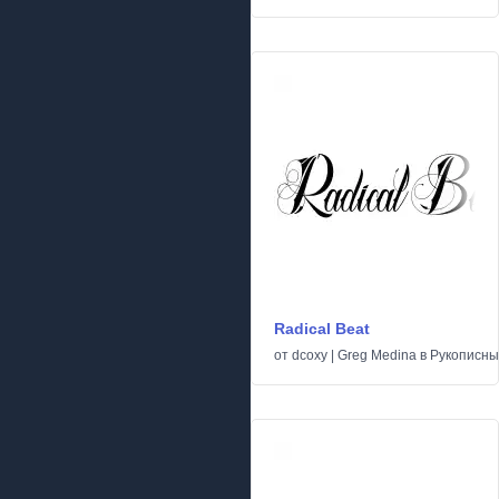
Radical Beat
от
dcoxy | Greg Medina
в
Рукописн