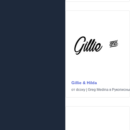
Gillie & Hilda
от
dcoxy | Greg Medina
в
Рукописн