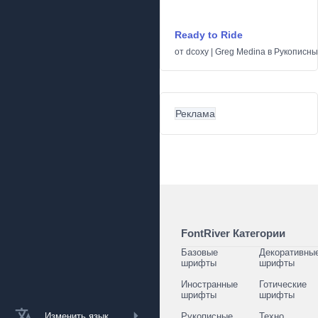
Ready to Ride
от
dcoxy | Greg Medina
в
Рукописн
Реклама
FontRiver Категории
Базовые
Декоративны
шрифты
шрифты
Иностранные
Готические
шрифты
шрифты
Изменить язык
Рукописные
Техно