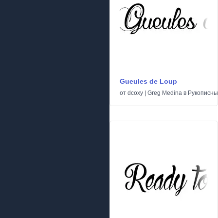
Gueules de Loup
от
dcoxy | Greg Medina
в
Рукописн