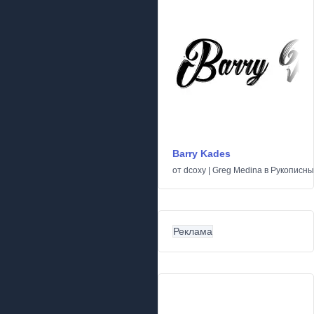
Barry Kades
от
dcoxy | Greg Medina
в
Рукописн
Реклама