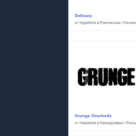
Delicacy
от
Hypefonts
в
Рукописные
/
Разли
Grunge Overlords
от
Hypefonts
в
Причудливые
/
Разъ