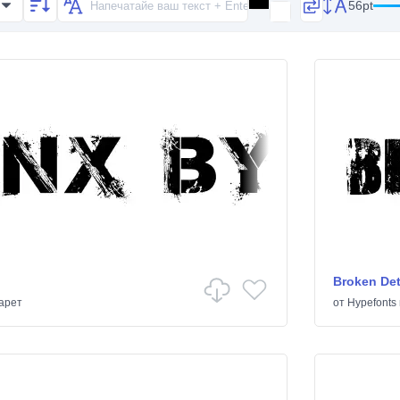
56pt
Broken Det
арет
от
Hypefonts