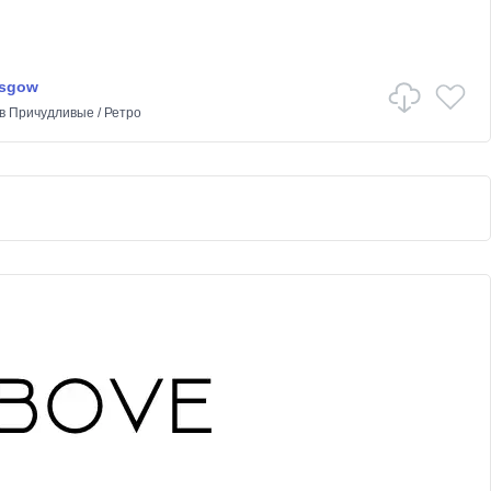
asgow
в
Причудливые
/
Ретро