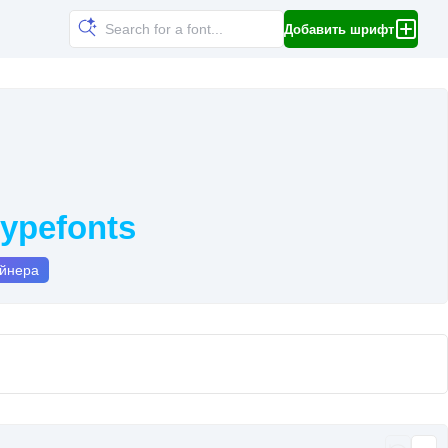
Добавить шрифт
ypefonts
айнера