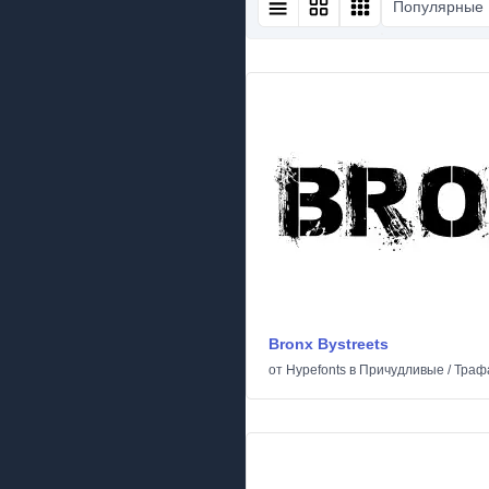
Популярные
Bronx Bystreets
от
Hypefonts
в
Причудливые
/
Траф