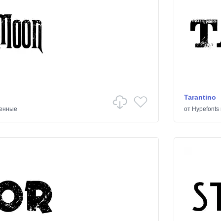
Tarantino
енные
от
Hypefonts