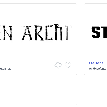
Stallions
еденные
от
Hypefonts