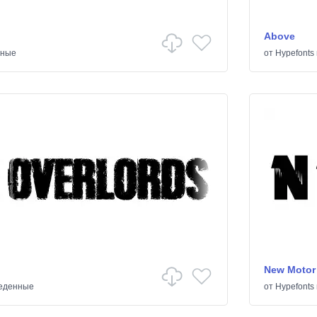
Above
чные
от
Hypefonts
New Motor
еденные
от
Hypefonts