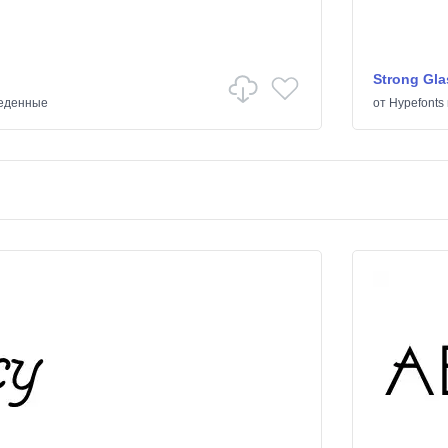
Strong Gl
еденные
от
Hypefonts