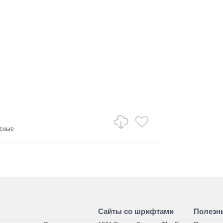
исные
Сайты со шрифтами
Полезн