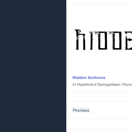
Hidden Archives
от
Hypefonts
в
Причудливые
/
Разъ
Реклама