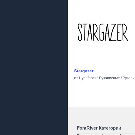
Stargazer
от
Hypefonts
в
Рукописные
/
Рукоп
FontRiver Категории