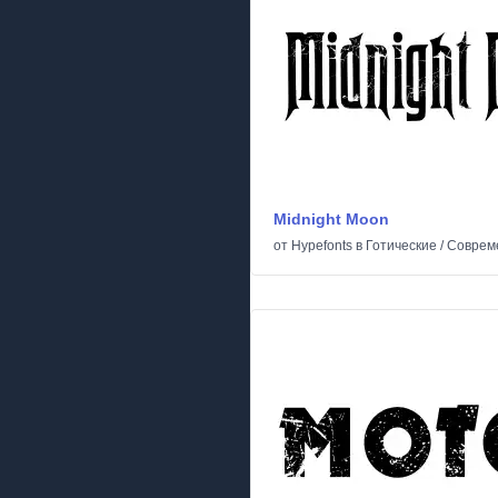
Midnight Moon
от
Hypefonts
в
Готические
/
Соврем