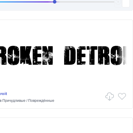
roit
в
Причудливые
/
Повреждённые