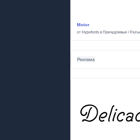
Motor
от
Hypefonts
в
Причудливые
/
Разъ
Реклама