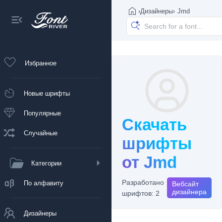
›
Дизайнеры
›
Jmd
Избранное
Новые шрифты
Популярные
Скачать
Случайные
шрифты
от Jmd
Категории
Разработано
По алфавиту
Вебсайт
дизайнера
шрифтов: 2
Дизайнеры