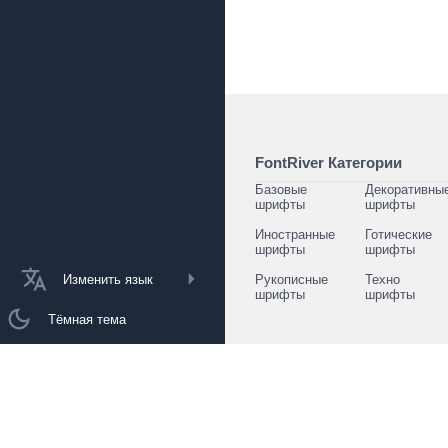
FontRiver Категории
Базовые
Декоративны
шрифты
шрифты
Иностранные
Готические
шрифты
шрифты
Изменить язык
Рукописные
Техно
шрифты
шрифты
Тёмная тема