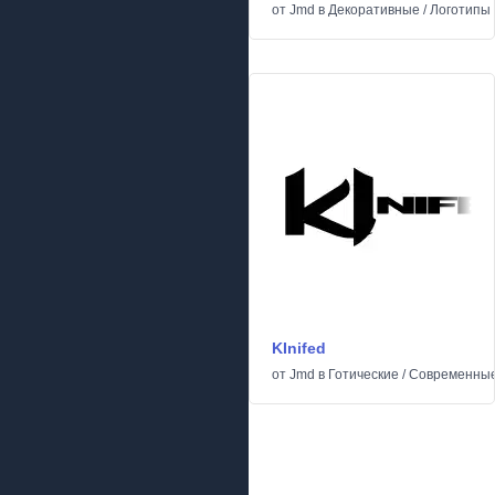
от
Jmd
в
Декоративные
/
Логотипы
KInifed
от
Jmd
в
Готические
/
Современны