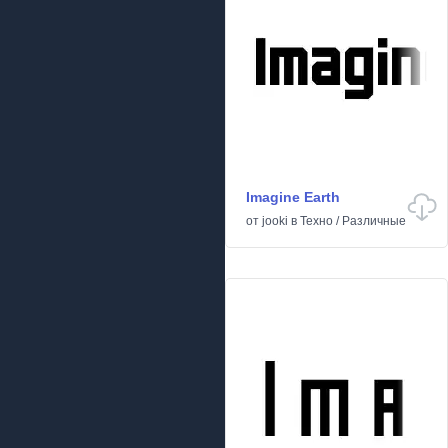
Imagine Earth
от
jooki
в
Техно
/
Различные