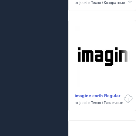
от
jooki
в
Техно
/
Квадратные
imagine earth Regular
от
jooki
в
Техно
/
Различные