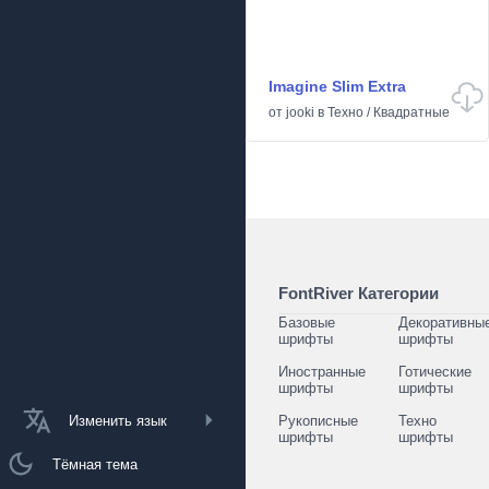
Imagine Slim Extra
от
jooki
в
Техно
/
Квадратные
FontRiver Категории
Базовые
Декоративны
шрифты
шрифты
Иностранные
Готические
шрифты
шрифты
Изменить язык
Рукописные
Техно
шрифты
шрифты
Тёмная тема