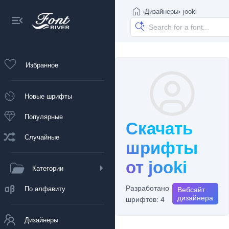
›
Дизайнеры
›
jooki
Избранное
Новые шрифты
Популярные
Скачать
Случайные
шрифты
от jooki
Категории
Разработано
По алфавиту
Вебсайт
дизайнера
шрифтов: 4
Дизайнеры