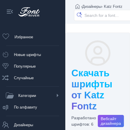
›
Дизайнеры
›
Katz Fontz
Избранное
Новые шрифты
Популярные
Скачать
Случайные
шрифты
от Katz
Категории
Fontz
По алфавиту
Разработано
Вебсайт
дизайнера
шрифтов: 6
Дизайнеры