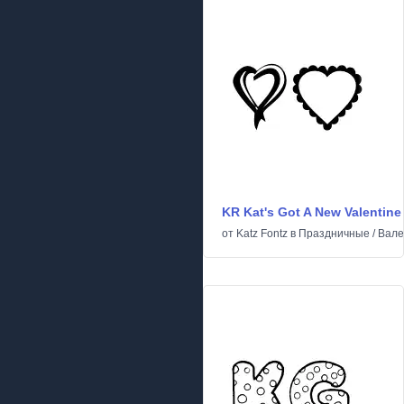
KR Kat's Got A New Valentine
от
Katz Fontz
в
Праздничные
/
Вале