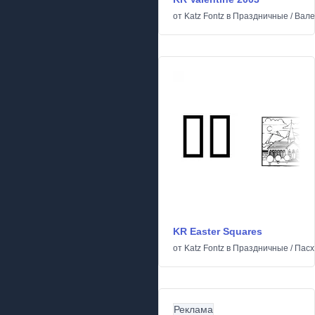
от
Katz Fontz
в
Праздничные
/
Вале
KR Easter Squares
от
Katz Fontz
в
Праздничные
/
Пасх
Реклама