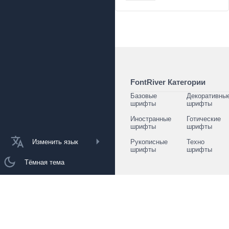
FontRiver Категории
Базовые
Декоративны
шрифты
шрифты
Иностранные
Готические
шрифты
шрифты
Изменить язык
Рукописные
Техно
шрифты
шрифты
Тёмная тема