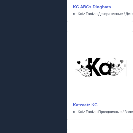
KG ABCs Dingbats
от
Katz Fontz
в
Декоративные
/
Дет
Katzcatz KG
от
Katz Fontz
в
Праздничные
/
Вале