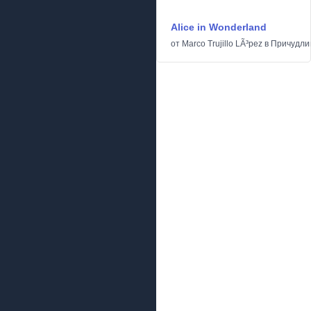
Alice in Wonderland
от
Marco Trujillo LÃ³pez
в
Причудли