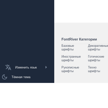
FontRiver Категории
Базовые
Декоративны
шрифты
шрифты
Иностранные
Готические
шрифты
шрифты
Изменить язык
Рукописные
Техно
шрифты
шрифты
Тёмная тема