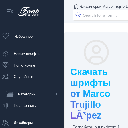
›
Дизайнеры
›
Marco Trujillo 
Избранное
Новые шрифты
Популярные
Скачать
Случайные
шрифты
от Marco
Категории
Trujillo
По алфавиту
LÃ³pez
Дизайнеры
Разработано шрифтов: 1