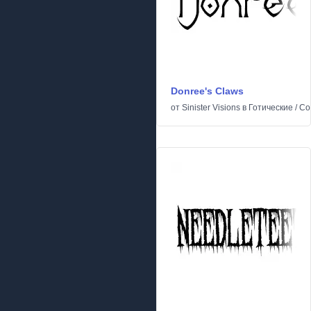
Donree's Claws
от
Sinister Visions
в
Готические
/
Со