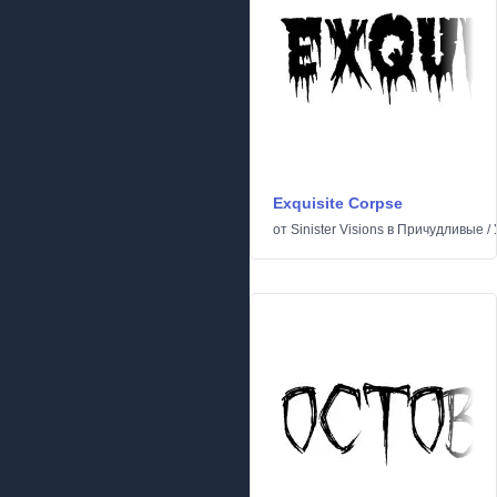
Exquisite Corpse
от
Sinister Visions
в
Причудливые
/