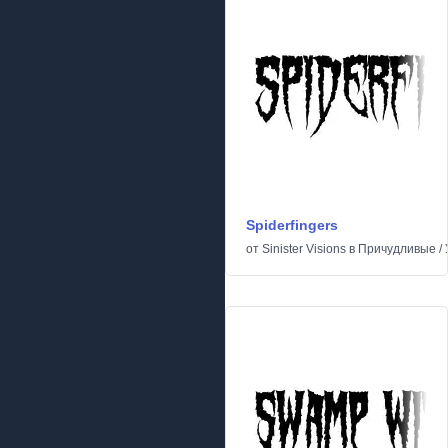
Spiderfingers
от
Sinister Visions
в
Причудливые
/