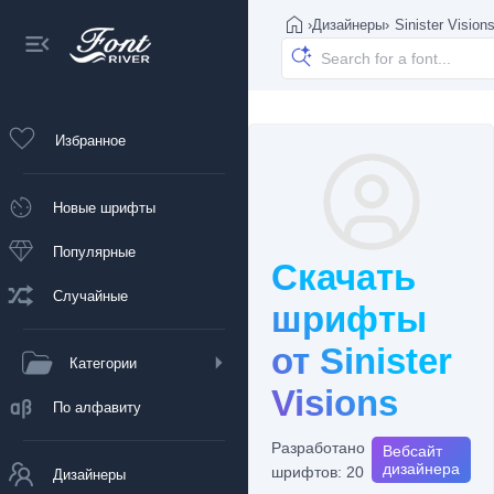
›
Дизайнеры
›
Sinister Vision
Избранное
Новые шрифты
Популярные
Скачать
Случайные
шрифты
от Sinister
Категории
Visions
По алфавиту
Разработано
Вебсайт
дизайнера
шрифтов: 20
Дизайнеры