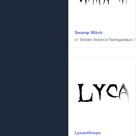
Swamp Witch
от
Sinister Visions
в
Причудливые
/
Lycanthrope