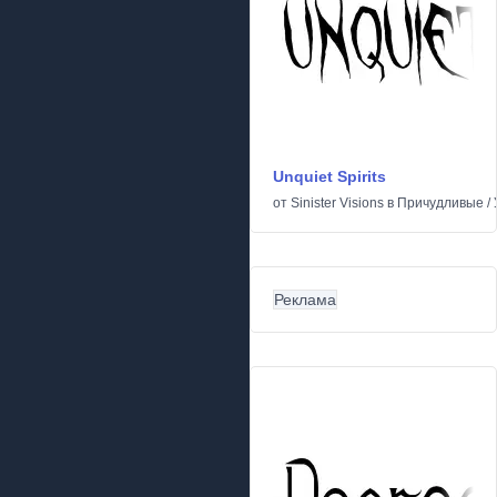
Unquiet Spirits
от
Sinister Visions
в
Причудливые
/
Реклама