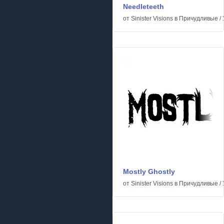
Needleteeth
от
Sinister Visions
в
Причудливые
/
Mostly Ghostly
от
Sinister Visions
в
Причудливые
/