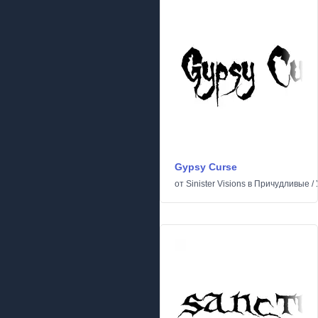
Gypsy Curse
от
Sinister Visions
в
Причудливые
/