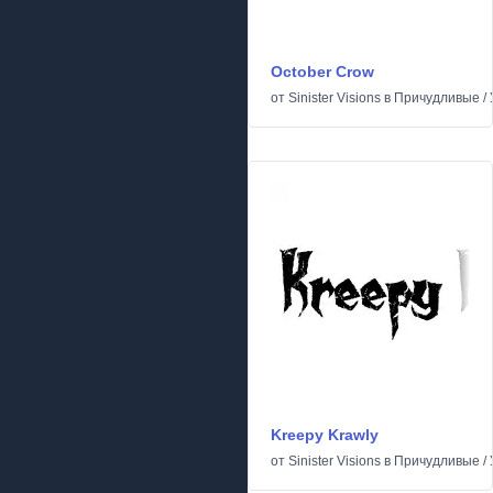
October Crow
от
Sinister Visions
в
Причудливые
/
Kreepy Krawly
от
Sinister Visions
в
Причудливые
/