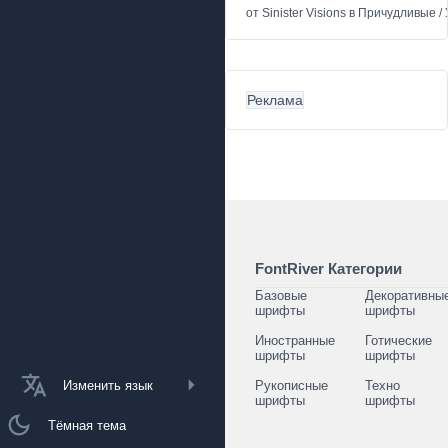
от
Sinister Visions
в
Причудливые
/
Реклама
FontRiver Категории
Базовые
Декоративны
шрифты
шрифты
Иностранные
Готические
шрифты
шрифты
Изменить язык
Рукописные
Техно
шрифты
шрифты
Тёмная тема