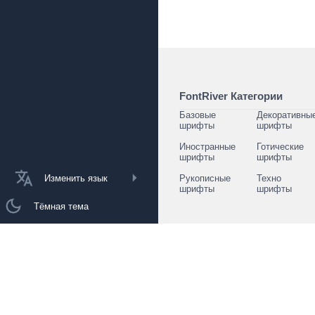
FontRiver Категории
Базовые
Декоративны
шрифты
шрифты
Иностранные
Готические
шрифты
шрифты
Изменить язык
Рукописные
Техно
шрифты
шрифты
Тёмная тема