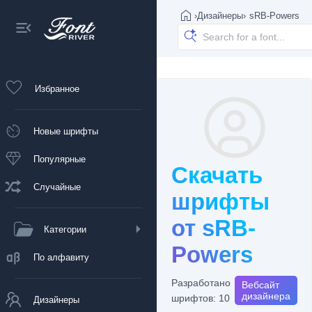
›
Дизайнеры
›
sRB-Powers
Избранное
Новые шрифты
Популярные
Скачать
Случайные
шрифты
от sRB-
Категории
Powers
По алфавиту
Разработано
Вебсайт
дизайнера
шрифтов: 10
Дизайнеры