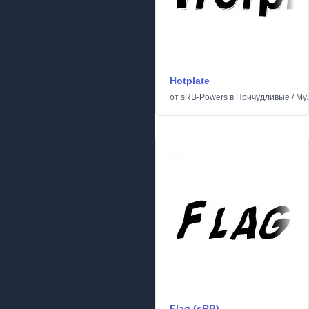
Hotplate
от
sRB-Powers
в
Причудливые
/
Му
Flag (sRB)