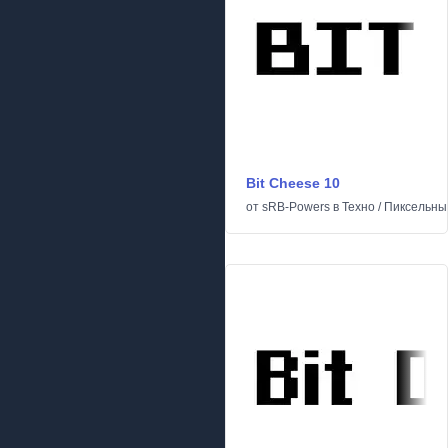
Bit Cheese 10
от
sRB-Powers
в
Техно
/
Пиксельны