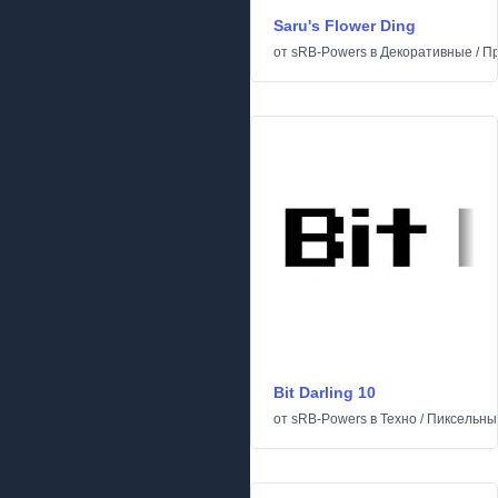
Saru's Flower Ding
от
sRB-Powers
в
Декоративные
/
П
Bit Darling 10
от
sRB-Powers
в
Техно
/
Пиксельны