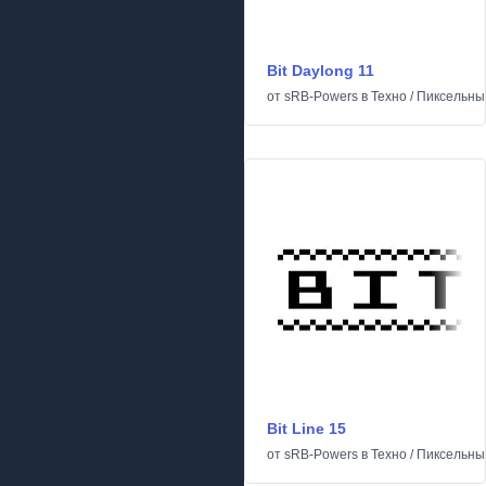
Bit Daylong 11
от
sRB-Powers
в
Техно
/
Пиксельны
Bit Line 15
от
sRB-Powers
в
Техно
/
Пиксельны