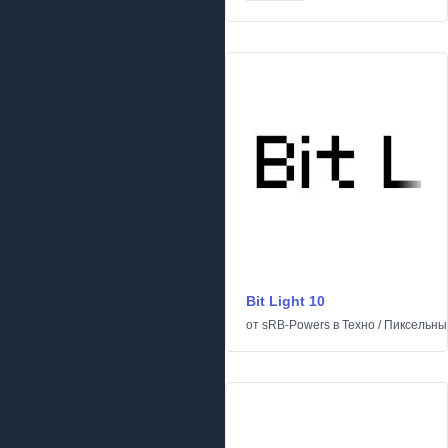
Bit Light 10
от
sRB-Powers
в
Техно
/
Пиксельны