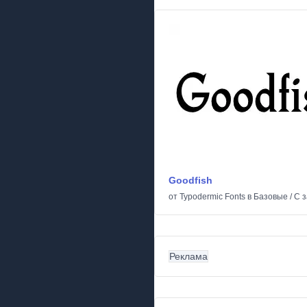
Goodfish
от
Typodermic Fonts
в
Базовые
/
С 
Реклама