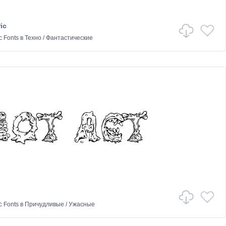
ic
c Fonts
в
Техно
/
Фантастические
c Fonts
в
Причудливые
/
Ужасные