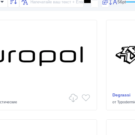
56pt
Degrassi
стические
от
Typodermi