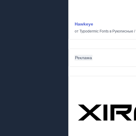
Hawkeye
от
Typodermic Fonts
в
Рукописные
/
Реклама