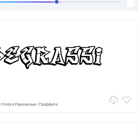
c Fonts
в
Рукописные
/
Граффити