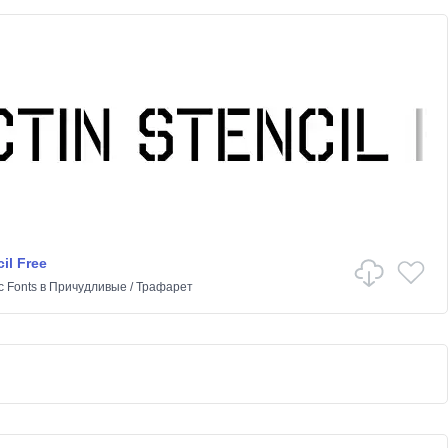
il Free
c Fonts
в
Причудливые
/
Трафарет