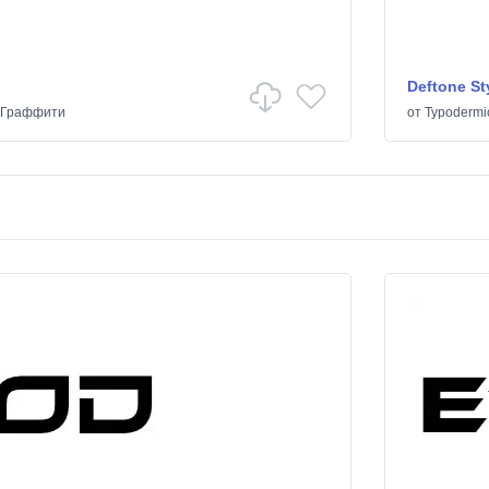
Deftone St
Граффити
от
Typodermi