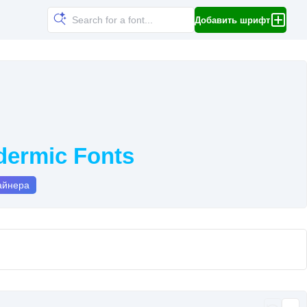
Добавить шрифт
ermic Fonts
айнера