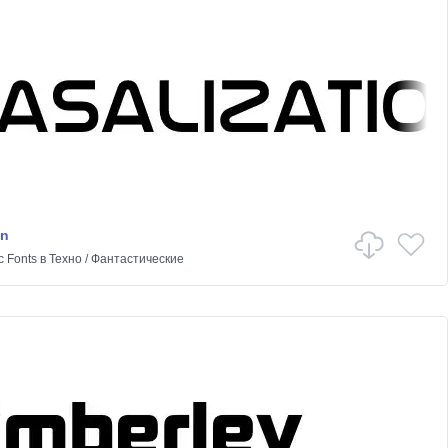
on
c Fonts
в
Техно
/
Фантастические