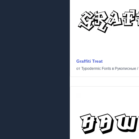
Graffiti Treat
от
Typodermic Fonts
в
Рукописные
/