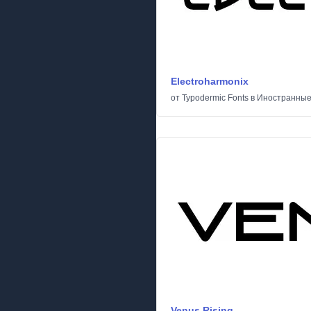
Electroharmonix
от
Typodermic Fonts
в
Иностранны
Venus Rising