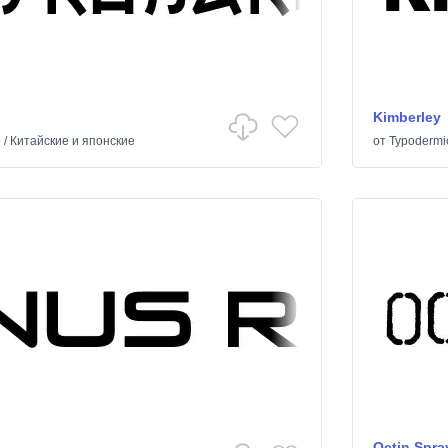
Kimberley
е
/
Китайские и японские
от
Typodermi
Octin Spra