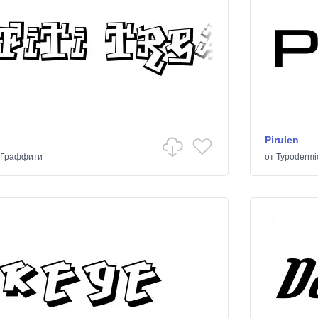
Pirulen
Граффити
от
Typodermi