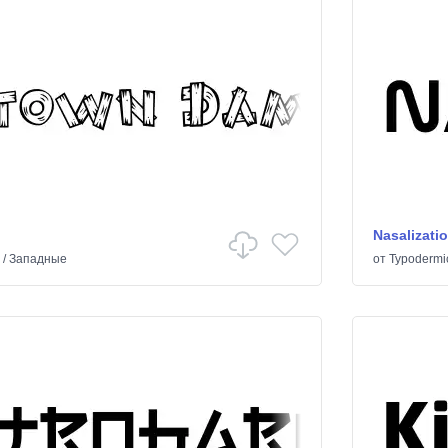
Nasalizati
/
Западные
от
Typodermi