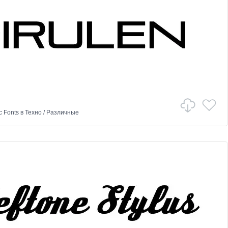
c Fonts
в
Техно
/
Различные