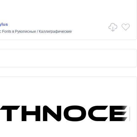
ylus
c Fonts
в
Рукописные
/
Каллиграфические