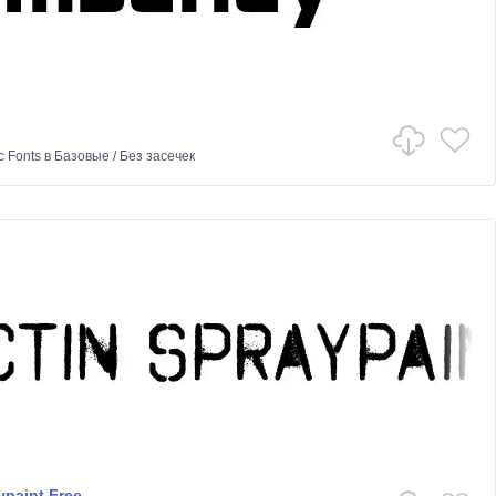
c Fonts
в
Базовые
/
Без засечек
ypaint Free