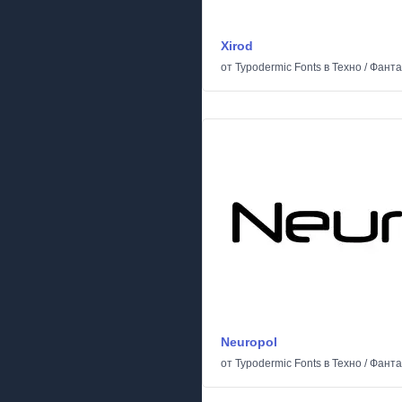
Xirod
от
Typodermic Fonts
в
Техно
/
Фанта
Neuropol
от
Typodermic Fonts
в
Техно
/
Фанта