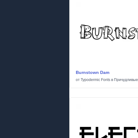
Burnstown Dam
от
Typodermic Fonts
в
Причудливые