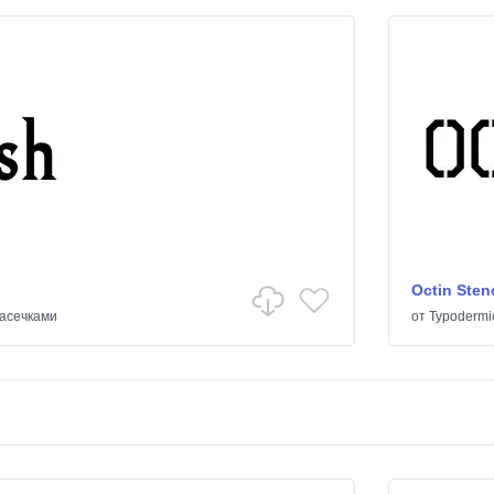
Octin Stenc
засечками
от
Typodermi