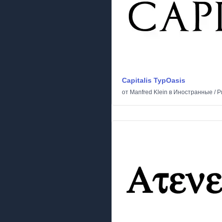
Capitalis TypOasis
от
Manfred Klein
в
Иностранные
/
Р