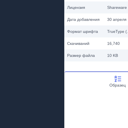
Лицензия
Shareware
Дата добавления
30 апреля 
Формат шрифта
TrueType (.
Скачиваний
16,740
Размер файла
10 KB
Образец