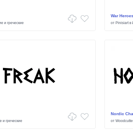
War Heroe
е и греческие
от
Pinisiart
в
Nordic Ch
е и греческие
от
Woodcutte