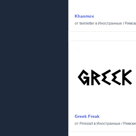
Khasmox
от
twinletter
в
Иностранные
/
Римски
Greek Freak
от
Pinisiart
в
Иностранные
/
Римски