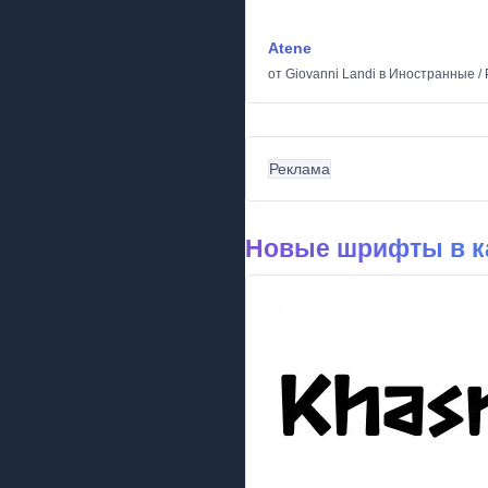
Atene
от
Giovanni Landi
в
Иностранные
/
Реклама
Новые шрифты в к