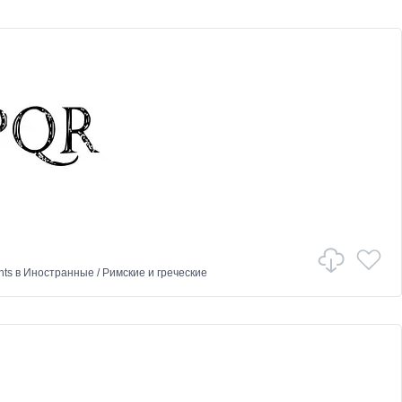
nts
в
Иностранные
/
Римские и греческие