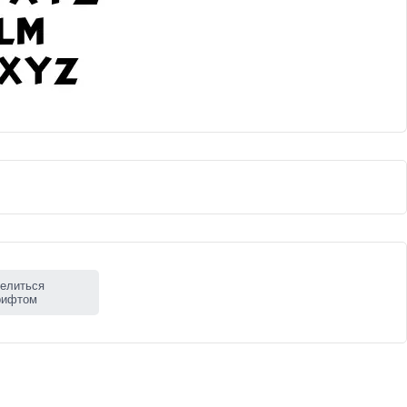
елиться
рифтом