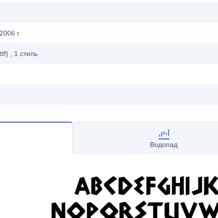
2006 г.
ttf)
, 1
стиль
Водопад