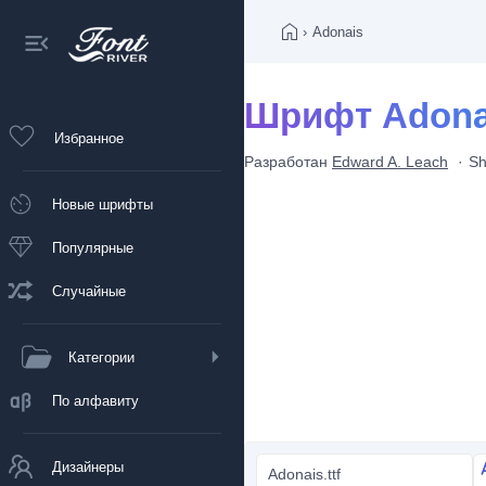
›
Adonais
Шрифт Adona
Избранное
Разработан
Edward A. Leach
Sh
Новые шрифты
Популярные
Случайные
Категории
По алфавиту
Дизайнеры
Adonais.ttf