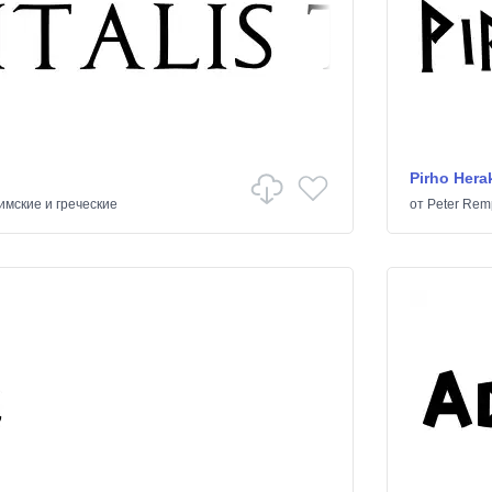
Pirho Hera
имские и греческие
от
Peter Rem