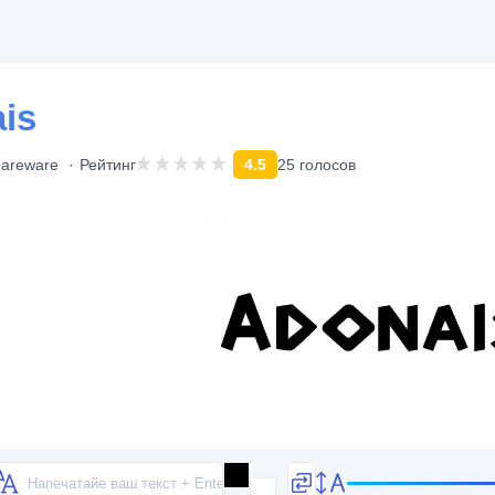
is
areware
Рейтинг
4.5
25 голосов