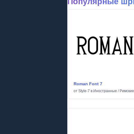
Популярные шр
Roman Font 7
от
Style-7
в
Иностранные
/
Римские