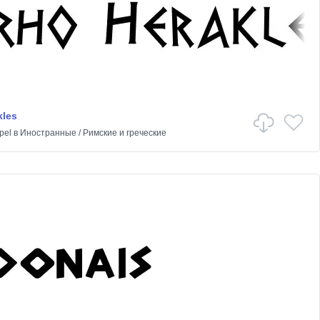
kles
pel
в
Иностранные
/
Римские и греческие