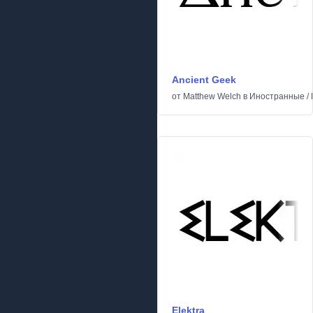
Ancient Geek
от
Matthew Welch
в
Иностранные
/
Elektra