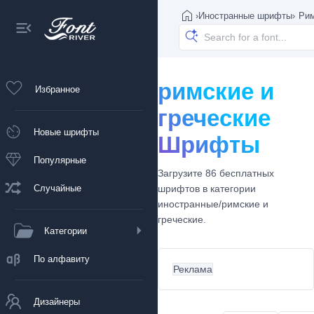
›
Иностранные шрифты
›
Рим
римские и
Избранное
греческие
Новые шрифты
Шрифты
Популярные
Загрузите 86 бесплатных
Случайные
шрифтов в категории
иностранные/римские и
греческие.
Категории
По алфавиту
Реклама
Дизайнеры