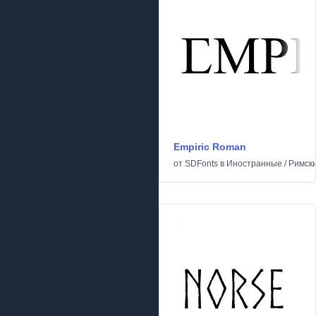
Empiric Roman
от
SDFonts
в
Иностранные
/
Римски