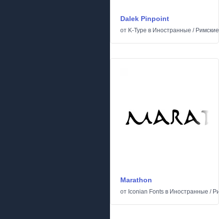
Dalek Pinpoint
от
K-Type
в
Иностранные
/
Римские
Marathon
от
Iconian Fonts
в
Иностранные
/
Ри