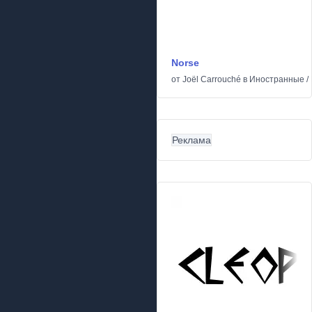
Norse
от
Joël Carrouché
в
Иностранные
/
Реклама