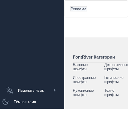
Реклама
FontRiver Категории
Базовые
Декоративны
шрифты
шрифты
Иностранные
Готические
шрифты
шрифты
Изменить язык
Рукописные
Техно
шрифты
шрифты
Тёмная тема