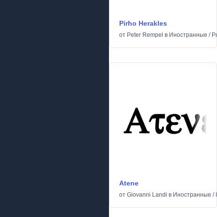
Pirho Herakles
от
Peter Rempel
в
Иностранные
/
Р
Atene
от
Giovanni Landi
в
Иностранные
/