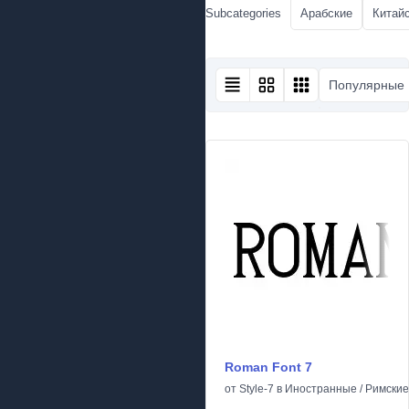
Subcategories
Арабские
Китайс
Популярные
Roman Font 7
от
Style-7
в
Иностранные
/
Римские