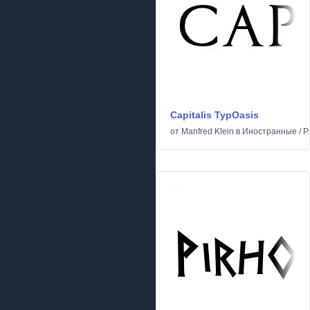
Capitalis TypOasis
от
Manfred Klein
в
Иностранные
/
Р