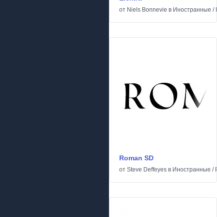
от
Niels Bonnevie
в
Иностранные
/
Roman SD
от
Steve Deffeyes
в
Иностранные
/