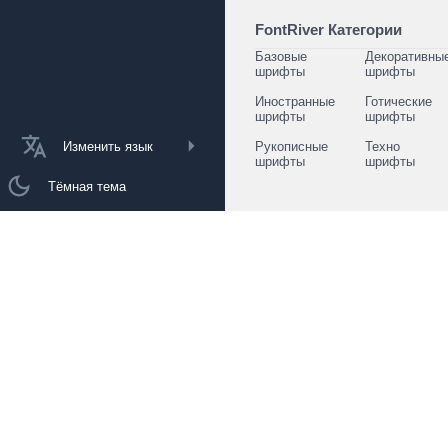
FontRiver Категории
Базовые
Декоративны
шрифты
шрифты
Иностранные
Готические
шрифты
шрифты
Изменить язык
Рукописные
Техно
шрифты
шрифты
Тёмная тема