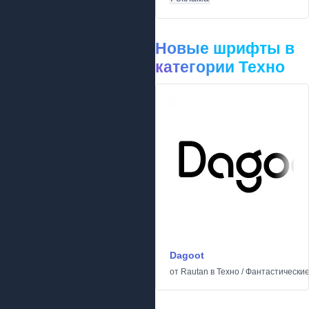
Новые шрифты в
категории Техно
Dagoot
от
Rautan
в
Техно
/
Фантастически