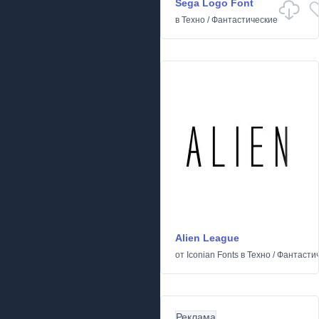
Sega Logo Font
в
Техно
/
Фантастические
Alien League
от
Iconian Fonts
в
Техно
/
Фантасти
Реклама