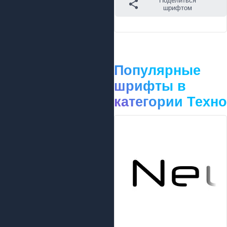
Поделиться
шрифтом
Популярные
шрифты в
категории Техно