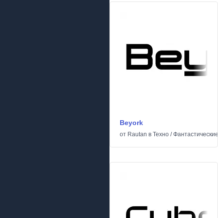
Beyork
от
Rautan
в
Техно
/
Фантастически