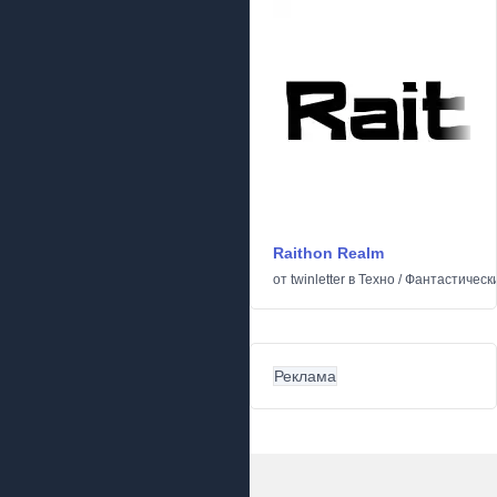
Raithon Realm
от
twinletter
в
Техно
/
Фантастическ
Реклама