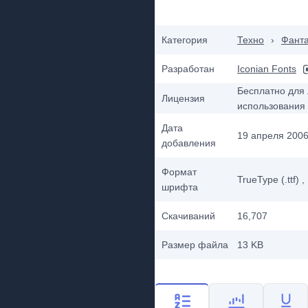
Категория
Техно
›
Фанта
Разработан
Iconian Fonts
Бесплатно для 
Лицензия
использования
Дата
19 апреля 2006 
добавления
Формат
TrueType (.ttf)
,
шрифта
Скачиваний
16,707
Размер файла
13 KB