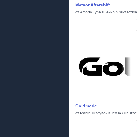
Metaor Aftershift
от
Amorfa Type
в
Техно
/
Фантастич
Goldmode
от
Mahir Huseynov
в
Техно
/
Фантас