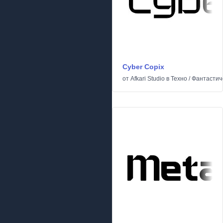
Cyber Copix
от
Afkari Studio
в
Техно
/
Фантастич