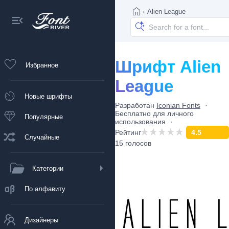
›
Alien League
Шрифт Alien
Избранное
League
Новые шрифты
Разработан
Iconian Fonts
Бесплатно для личного
Популярные
использования
Рейтинг
4.5
Случайные
15 голосов
Категории
По алфавиту
Дизайнеры