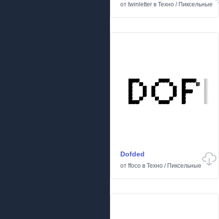
от
twinletter
в
Техно
/
Пиксельные
Dofded
от
ffoco
в
Техно
/
Пиксельные