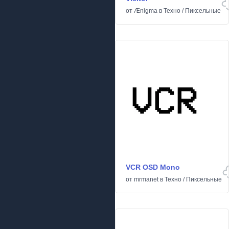
от
Ænigma
в
Техно
/
Пиксельные
VCR OSD Mono
от
mrmanet
в
Техно
/
Пиксельные