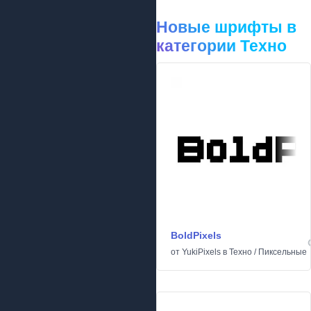
Новые шрифты в
категории Техно
BoldPixels
от
YukiPixels
в
Техно
/
Пиксельные