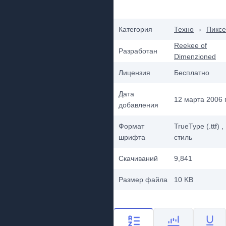
Категория
Техно
›
Пикс
Reekee of
Разработан
Dimenzioned
Лицензия
Бесплатно
Дата
12 марта 2006 г
добавления
Формат
TrueType (.ttf)
,
шрифта
стиль
Скачиваний
9,841
Размер файла
10 KB