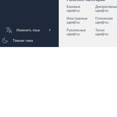
Базовые
Декоративны
шрифты
шрифты
Иностранные
Готические
шрифты
шрифты
Изменить язык
Рукописные
Техно
шрифты
шрифты
Тёмная тема