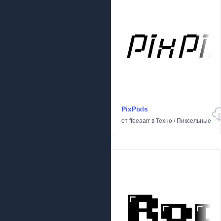
PixPixls
от
ffeeaarr
в
Техно
/
Пиксельные