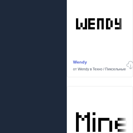
Wendy
от
Wendy
в
Техно
/
Пиксельные