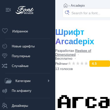
›
Arcadepix
Шрифт
Избранное
Arcadepix
Новые шрифты
Разработан
Reekee of
Dimenzioned
Популярные
Бесплатно
Рейтинг
4.5
Случайные
13 голосов
Категории
По алфавиту
Дизайнеры