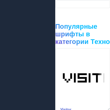
Популярные
шрифты в
категории Техно
Visitor