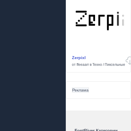
Zerpixl
от
ffeeaarr
в
Техно
/
Пиксельные
Реклама
FontRiver Категории