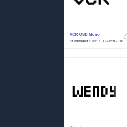
VCR OSD Mono
от
mrmanet
в
Техно
/
Пиксельные