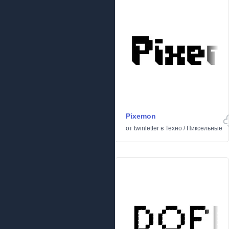
Pixemon
от
twinletter
в
Техно
/
Пиксельные