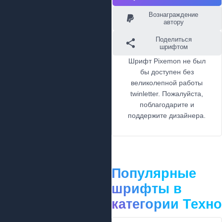
Вознаграждение
автору
Поделиться
шрифтом
Шрифт Pixemon не был
бы доступен без
великолепной работы
twinletter. Пожалуйста,
поблагодарите и
поддержите дизайнера.
Популярные
шрифты в
категории Техно