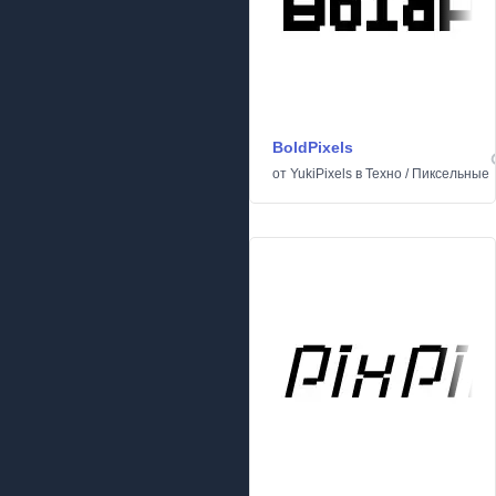
BoldPixels
от
YukiPixels
в
Техно
/
Пиксельные