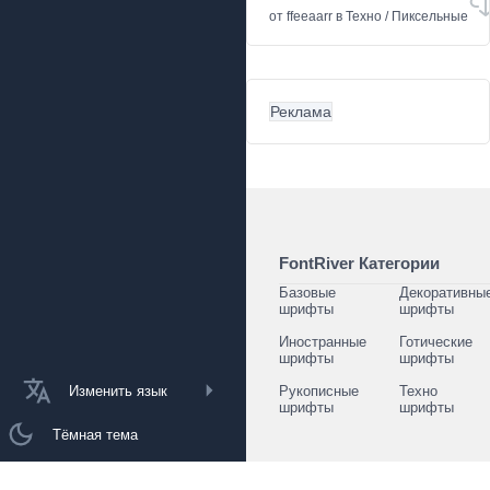
от
ffeeaarr
в
Техно
/
Пиксельные
Реклама
FontRiver Категории
Базовые
Декоративны
шрифты
шрифты
Иностранные
Готические
шрифты
шрифты
Изменить язык
Рукописные
Техно
шрифты
шрифты
Тёмная тема