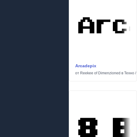
Arcadepix
от
Reekee of Dimenzioned
в
Техно
/