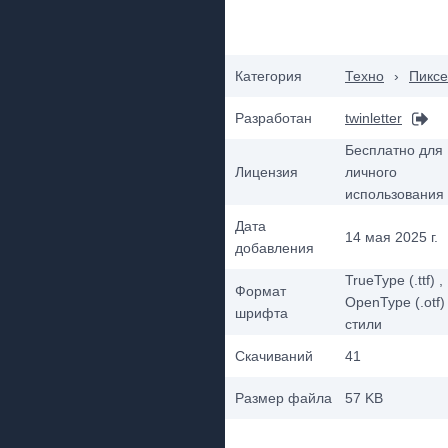
Категория
Техно
›
Пикс
Разработан
twinletter
Бесплатно для
Лицензия
личного
использования
Дата
14 мая 2025 г.
добавления
TrueType (.ttf)
,
Формат
OpenType (.otf)
шрифта
стили
Скачиваний
41
Размер файла
57 KB