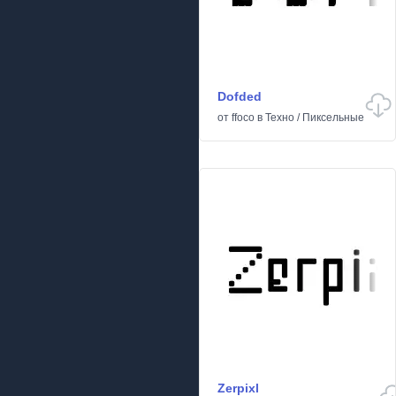
Dofded
от
ffoco
в
Техно
/
Пиксельные
Zerpixl