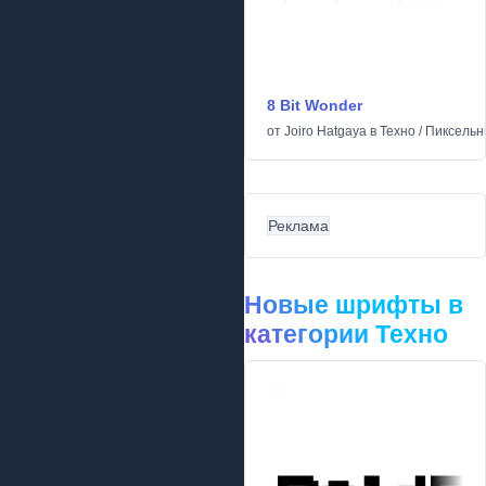
8 Bit Wonder
от
Joiro Hatgaya
в
Техно
/
Пиксельн
Реклама
Новые шрифты в
категории Техно