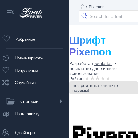
›
Pixemon
Шрифт
Избранное
Pixemon
Новые шрифты
Разработан
twinletter
Бесплатно для личного
Популярные
использования
Рейтинг
Случайные
Без рейтинга, оцените
первым!
Категории
По алфавиту
Дизайнеры