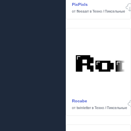
PixPixls
от
ffeeaarr
в
Техно
/
Пиксельные
Rocabe
от
twinletter
в
Техно
/
Пиксельные