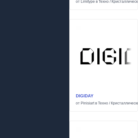
от
Limitype
в
Техно
/
Кристаллическ
DIGIDAY
от
Pinisiart
в
Техно
/
Кристаллическ