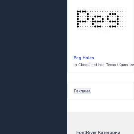
Peg Holes
от
Chequered Ink
в
Техно
/
Кристал
Реклама
FontRiver Категории