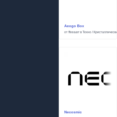
Aeogo Box
от
ffeeaarr
в
Техно
/
Кристаллическ
Necosmic