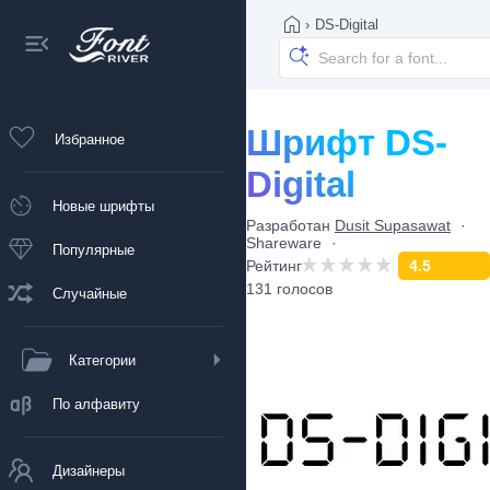
›
DS-Digital
Шрифт DS-
Избранное
Digital
Новые шрифты
Разработан
Dusit Supasawat
Shareware
Популярные
Рейтинг
4.5
131 голосов
Случайные
Категории
По алфавиту
Дизайнеры