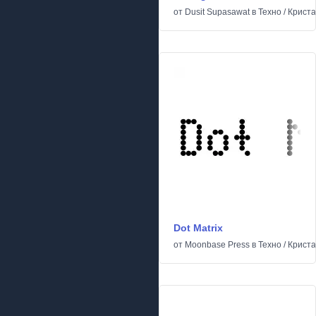
от
Dusit Supasawat
в
Техно
/
Криста
Dot Matrix
от
Moonbase Press
в
Техно
/
Криста