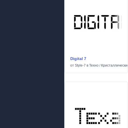
Digital 7
от
Style-7
в
Техно
/
Кристаллически