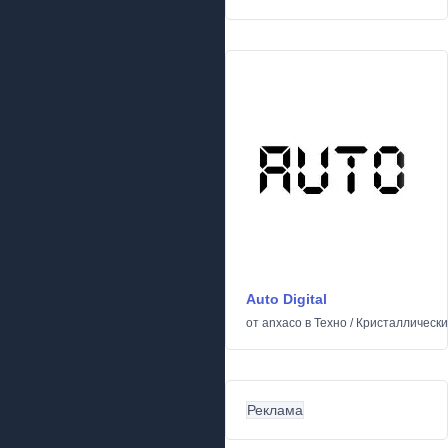
Auto Digital
от
anxaco
в
Техно
/
Кристаллическ
Реклама