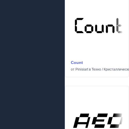
Count
от
Pinisiart
в
Техно
/
Кристаллическ