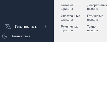
Базовые
Декоративны
шрифты
шрифты
Иностранные
Готические
шрифты
шрифты
Изменить язык
Рукописные
Техно
шрифты
шрифты
Тёмная тема