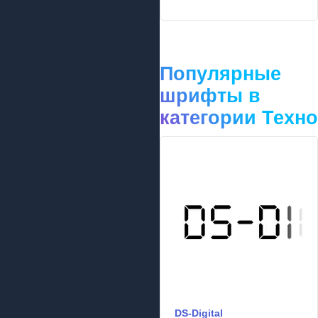
Популярные
шрифты в
категории Техно
DS-Digital