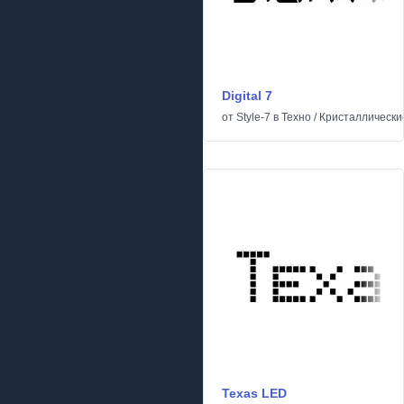
Digital 7
от
Style-7
в
Техно
/
Кристаллически
Texas LED