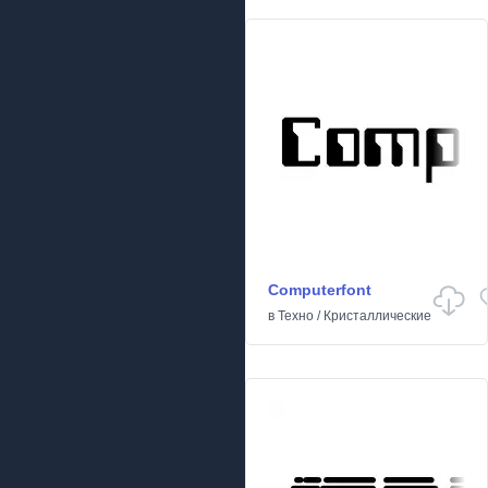
Computerfont
в
Техно
/
Кристаллические