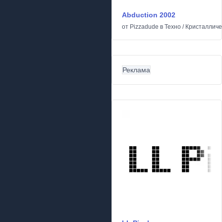
Abduction 2002
от
Pizzadude
в
Техно
/
Кристалличе
Реклама