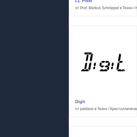
LL Pixel
от
Prof. Markus Schröppel
в
Техно
/
Digit
от
paldave
в
Техно
/
Кристаллическ