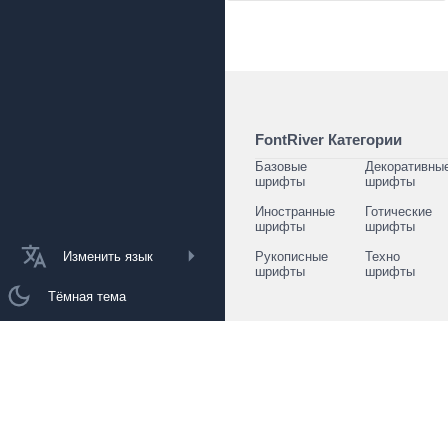
FontRiver Категории
Базовые
Декоративны
шрифты
шрифты
Иностранные
Готические
шрифты
шрифты
Изменить язык
Рукописные
Техно
шрифты
шрифты
Тёмная тема