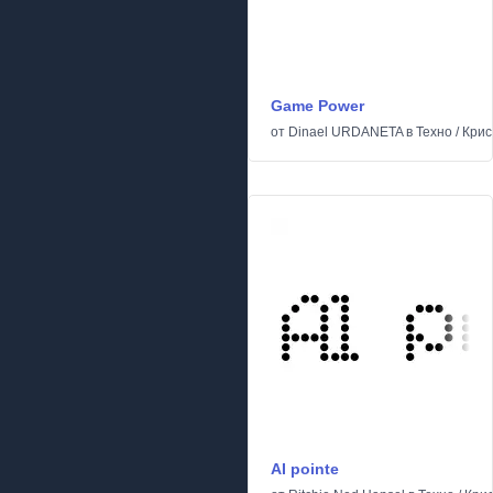
Game Power
от
Dinael URDANETA
в
Техно
/
Крис
AI pointe