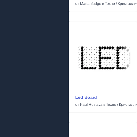
от
Marianfudge
в
Техно
/
Кристалли
Led Board
от
Paul Hustava
в
Техно
/
Кристалл