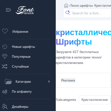
›
Техно шрифты
›
Кристалли
кристалличе
Избранное
Шрифты
Новые шрифты
Загрузите 427 бесплатных
Популярные
шрифтов в категории техно/
кристаллические.
Случайные
Реклама
Категории
По алфавиту
Subcategories
Кристаллические
Дизайнеры