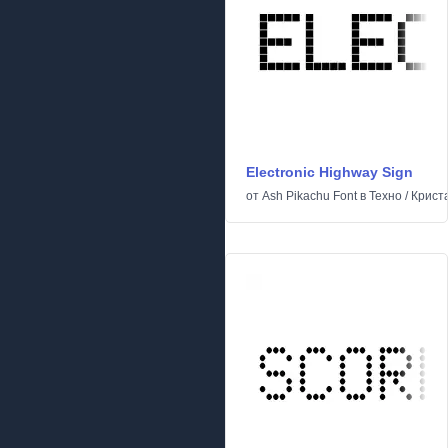
Electronic Highway Sign
от
Ash Pikachu Font
в
Техно
/
Крист