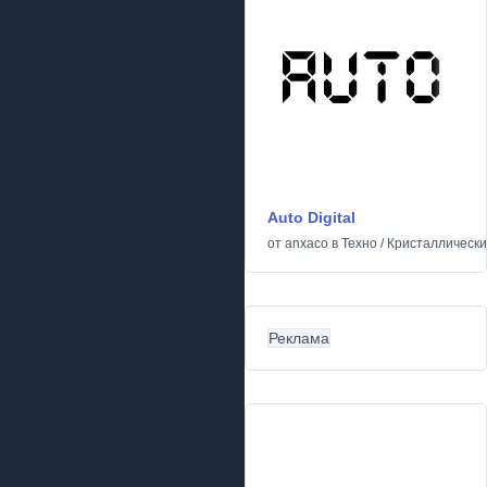
Auto Digital
от
anxaco
в
Техно
/
Кристаллическ
Реклама