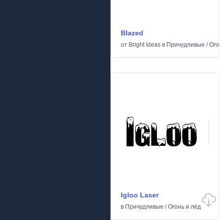
Blazed
от
Bright Ideas
в
Причудливые
/
Ого
Igloo Laser
в
Причудливые
/
Огонь и лёд