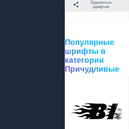
Поделиться
шрифтом
Популярные
шрифты в
категории
Причудливые