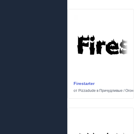
Firestarter
от
Pizzadude
в
Причудливые
/
Огон