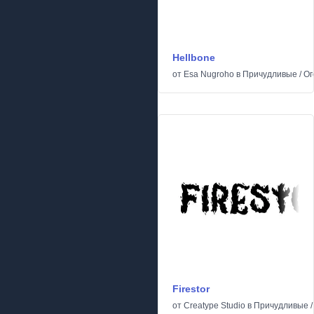
Hellbone
от
Esa Nugroho
в
Причудливые
/
Ог
Firestor
от
Creatype Studio
в
Причудливые