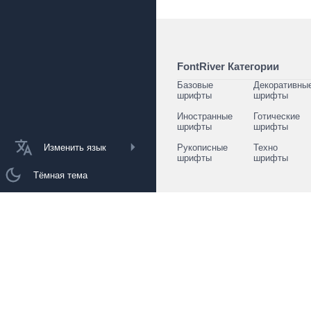
FontRiver Категории
Базовые
Декоративны
шрифты
шрифты
Иностранные
Готические
шрифты
шрифты
Изменить язык
Рукописные
Техно
шрифты
шрифты
Тёмная тема