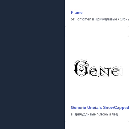
Flame
от
Fontomen
в
Причудливые
/
Огонь
Generic Uncials SnowCappe
в
Причудливые
/
Огонь и лёд