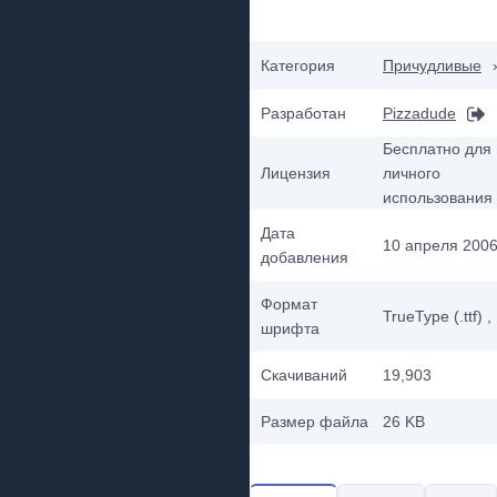
Категория
Причудливые
Разработан
Pizzadude
Бесплатно для
Лицензия
личного
использования
Дата
10 апреля 2006 
добавления
Формат
TrueType (.ttf)
,
шрифта
Скачиваний
19,903
Размер файла
26 KB