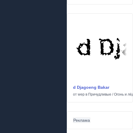
d Djagoeng Bakar
от
wep
в
Причудливые
/
Огонь и лё
Реклама