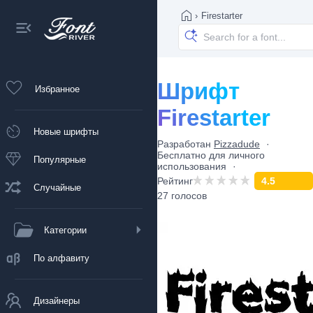
›
Firestarter
Шрифт
Избранное
Firestarter
Новые шрифты
Разработан
Pizzadude
Бесплатно для личного
Популярные
использования
Рейтинг
4.5
Случайные
27 голосов
Категории
По алфавиту
Дизайнеры