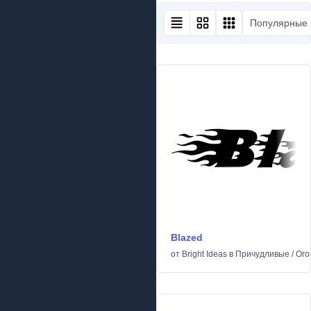
Популярные
Blazed
от
Bright Ideas
в
Причудливые
/
Ого