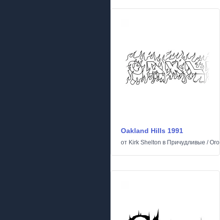
Oakland Hills 1991
от
Kirk Shelton
в
Причудливые
/
Ого