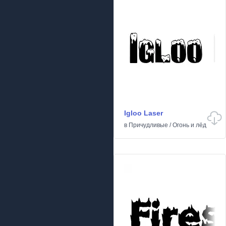
Igloo Laser
в
Причудливые
/
Огонь и лёд