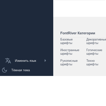
FontRiver Категории
Базовые
Декоративны
шрифты
шрифты
Иностранные
Готические
шрифты
шрифты
Изменить язык
Рукописные
Техно
шрифты
шрифты
Тёмная тема