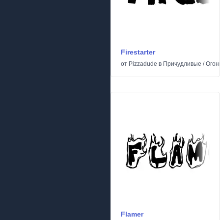
Firestarter
от
Pizzadude
в
Причудливые
/
Огон
Flamer