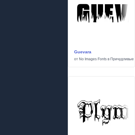
Guevara
от
No Images Fonts
в
Причудливые