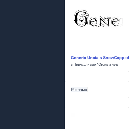
Generic Uncials SnowCappe
в
Причудливые
/
Огонь и лёд
Реклама