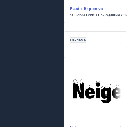
Plastic Explosive
от
Blonde Fonts
в
Причудливые
/
Ог
Реклама