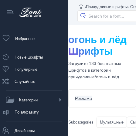
›
Причудливые шрифты
›
Ог
огонь и лёд
Избранное
Шрифты
Новые шрифты
Загрузите 133 бесплатных
Популярные
шрифтов в категории
причудливые/огонь и лёд.
Случайные
Реклама
Категории
По алфавиту
Subcategories
Мультяшные
См
Дизайнеры