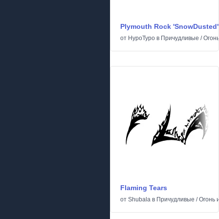
Plymouth Rock 'SnowDusted'
от
HypoTypo
в
Причудливые
/
Огонь
Flaming Tears
от
Shubala
в
Причудливые
/
Огонь 