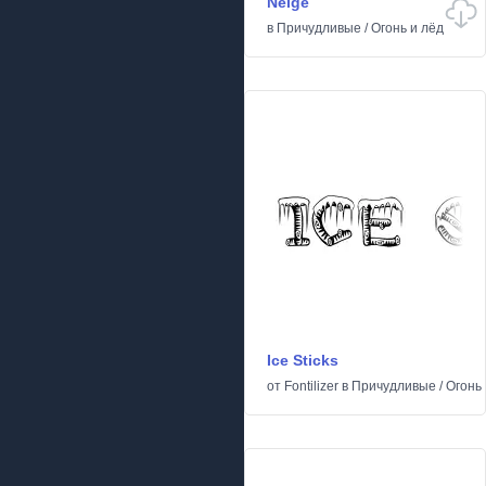
Neige
в
Причудливые
/
Огонь и лёд
Ice Sticks
от
Fontilizer
в
Причудливые
/
Огонь 