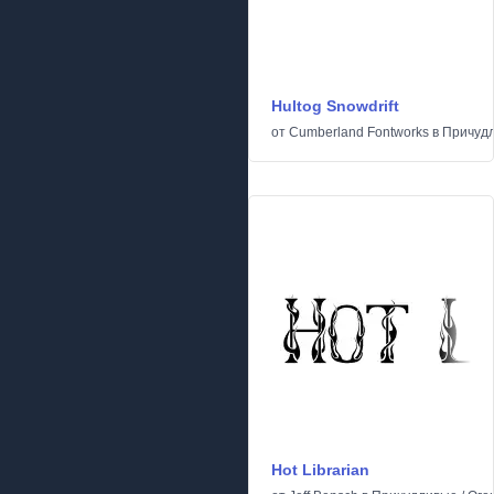
Hultog Snowdrift
от
Cumberland Fontworks
в
Причуд
Hot Librarian