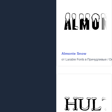
Almonte Snow
от
Larabie Fonts
в
Причудливые
/
О