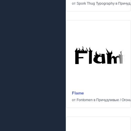
от
Spork Thug Typography
в
Причуд
Flame
от
Fontomen
в
Причудливые
/
Огонь