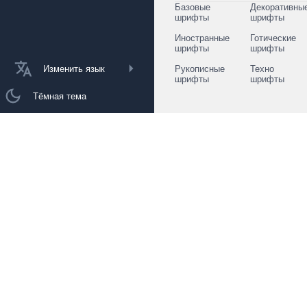
Базовые
Декоративны
шрифты
шрифты
Иностранные
Готические
шрифты
шрифты
Изменить язык
Рукописные
Техно
шрифты
шрифты
Тёмная тема