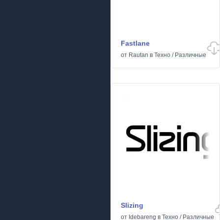
Fastlane
от
Rautan
в
Техно
/
Различные
Slizing
от
Idebareng
в
Техно
/
Различные