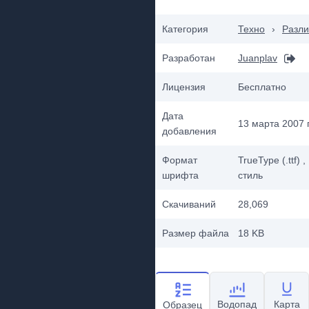
Категория
Техно
›
Разл
Разработан
Juanplav
Лицензия
Бесплатно
Дата
13 марта 2007 г
добавления
Формат
TrueType (.ttf)
,
шрифта
стиль
Скачиваний
28,069
Размер файла
18 KB
Водопад
Карта
Образец