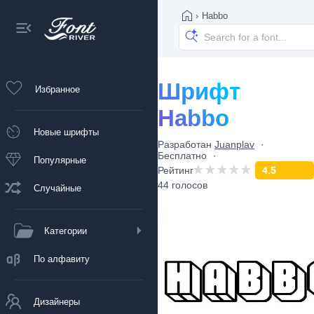
›
Habbo
Шрифт
Избранное
Habbo
Новые шрифты
Разработан
Juanplav
Бесплатно
Популярные
Рейтинг
4.5
44 голосов
Случайные
Категории
По алфавиту
Дизайнеры