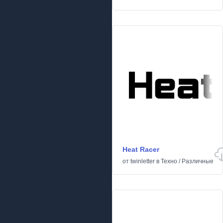
Heat Racer
от
twinletter
в
Техно
/
Различные