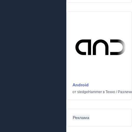
Android
от
sledgeHammer
в
Техно
/
Различ
Реклама