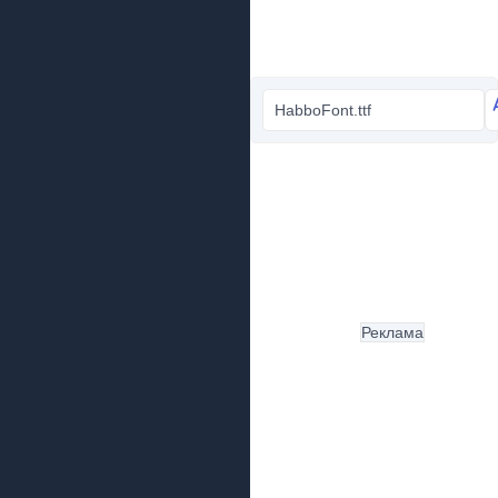
HabboFont.ttf
Реклама