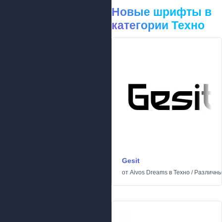
Новые шрифты в
категории Техно
Gesit
от
Aivos Dreams
в
Техно
/
Различн