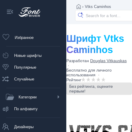
›
Vtks Caminhos
Шрифт Vtks
Избранное
Caminhos
Новые шрифты
Разработан
Douglas Vitkauskas
Популярные
Бесплатно для личного
использования
Случайные
Рейтинг
Без рейтинга, оцените
первым!
Категории
По алфавиту
Дизайнеры