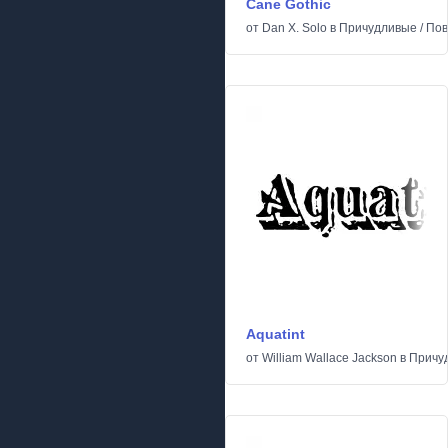
Cane Gothic
от
Dan X. Solo
в
Причудливые
/
Пов
Aquatint
от
William Wallace Jackson
в
Причу