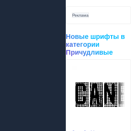
Реклама
Новые шрифты в
категории
Причудливые