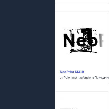
NeoPrint M319
от
Polenimschaufenster
в
Причудли