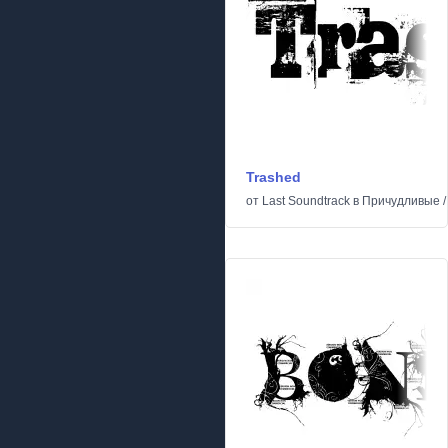
Trashed
от
Last Soundtrack
в
Причудливые