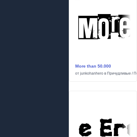
More than 50.000
от
junkohanhero
в
Причудливые
/
П