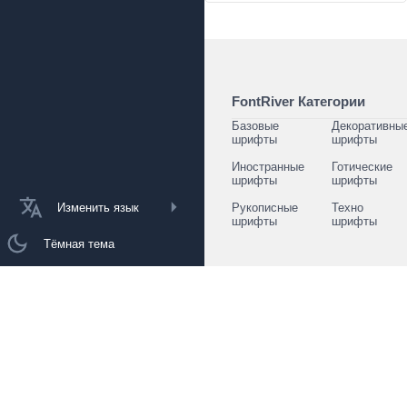
FontRiver Категории
Базовые
Декоративны
шрифты
шрифты
Иностранные
Готические
шрифты
шрифты
Изменить язык
Рукописные
Техно
шрифты
шрифты
Тёмная тема