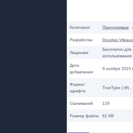
Категория
Причудливые
Разработан
Douglas Vitkau
Бесплатно для 
Лицензия
использования
Дата
9 ноября 2023 г
добавления
Формат
TrueType (.ttf)
,
шрифта
Скачиваний
129
Размер файла
61 KB