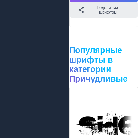
Поделиться
шрифтом
Популярные
шрифты в
категории
Причудливые