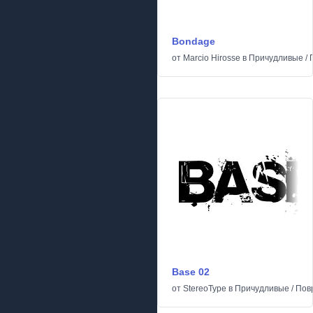
Bondage
от
Marcio Hirosse
в
Причудливые
/
Base 02
от
StereoType
в
Причудливые
/
Пов