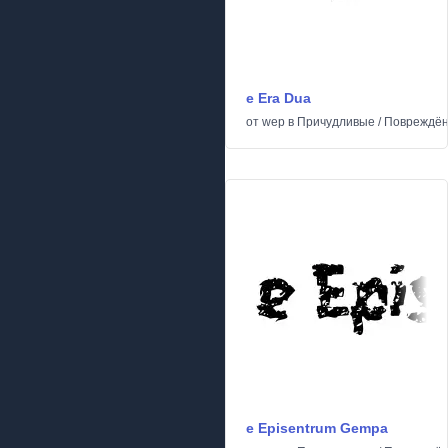
e Era Dua
от
wep
в
Причудливые
/
Повреждё
e Episentrum Gempa