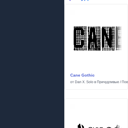
Cane Gothic
от
Dan X. Solo
в
Причудливые
/
Пов