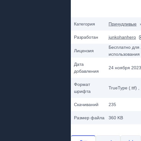
Категория
Причудливые
Разработан
junkohanhero
Бесплатно для 
Лицензия
использования
Дата
24 ноября 2023 
добавления
Формат
TrueType (.ttf)
,
шрифта
Скачиваний
235
Размер файла
360 KB