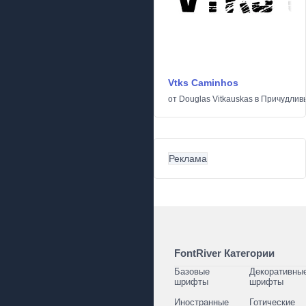
Vtks Caminhos
от
Douglas Vitkauskas
в
Причудлив
Реклама
FontRiver Категории
Базовые
Декоративны
шрифты
шрифты
Иностранные
Готические