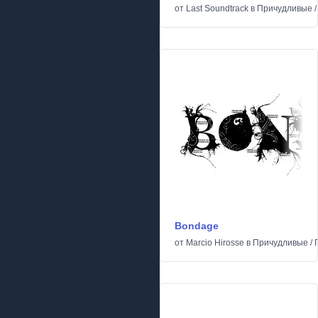
от
Last Soundtrack
в
Причудливые
Bondage
от
Marcio Hirosse
в
Причудливые
/