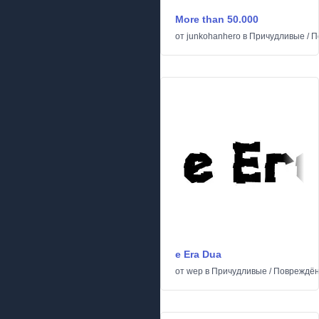
More than 50.000
от
junkohanhero
в
Причудливые
/
П
e Era Dua
от
wep
в
Причудливые
/
Повреждё