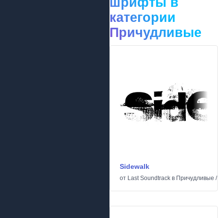
шрифты в
категории
Причудливые
Sidewalk
от
Last Soundtrack
в
Причудливые