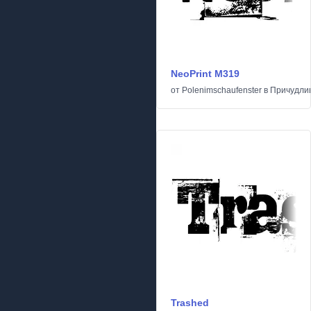
NeoPrint M319
от
Polenimschaufenster
в
Причудли
Trashed