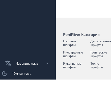
FontRiver Категории
Базовые
Декоративны
шрифты
шрифты
Иностранные
Готические
шрифты
шрифты
Изменить язык
Рукописные
Техно
шрифты
шрифты
Тёмная тема