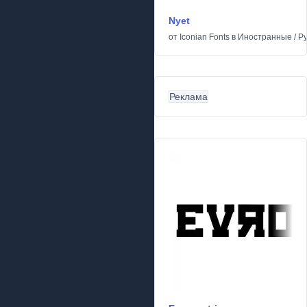
Nyet
от
Iconian Fonts
в
Иностранные
/
Ру
Реклама