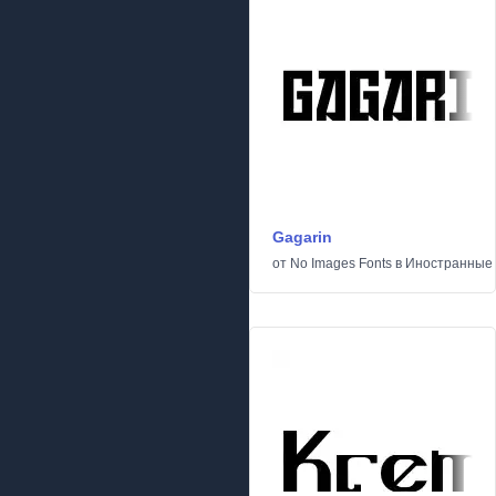
Gagarin
от
No Images Fonts
в
Иностранные