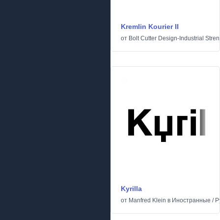
Kremlin Kourier II
от
Bolt Cutter Design-Industrial Stre
Kyrilla
от
Manfred Klein
в
Иностранные
/
Р