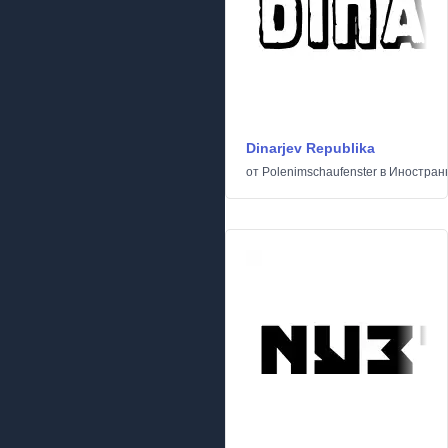
Dinarjev Republika
от
Polenimschaufenster
в
Иностран