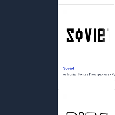
Soviet
от
Iconian Fonts
в
Иностранные
/
Ру