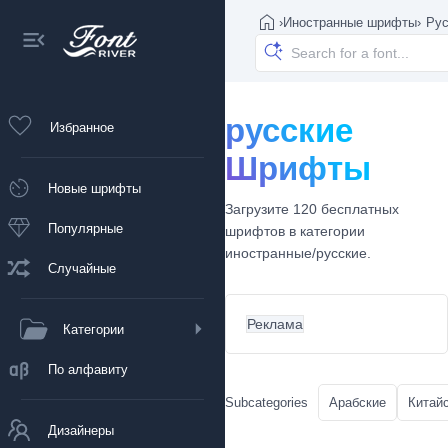
›
Иностранные шрифты
›
Ру
русские
Избранное
Шрифты
Новые шрифты
Загрузите 120 бесплатных
Популярные
шрифтов в категории
иностранные/русские.
Случайные
Реклама
Категории
По алфавиту
Subcategories
Арабские
Китайс
Дизайнеры