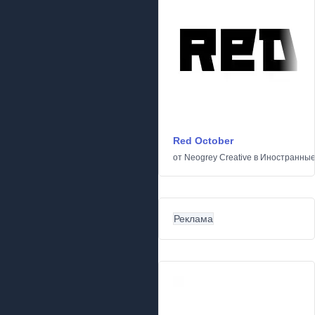
Red October
от
Neogrey Creative
в
Иностранны
Реклама