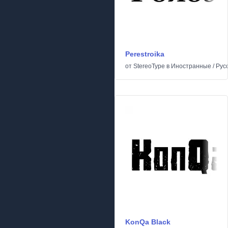
Perestroika
от
StereoType
в
Иностранные
/
Рус
KonQa Black