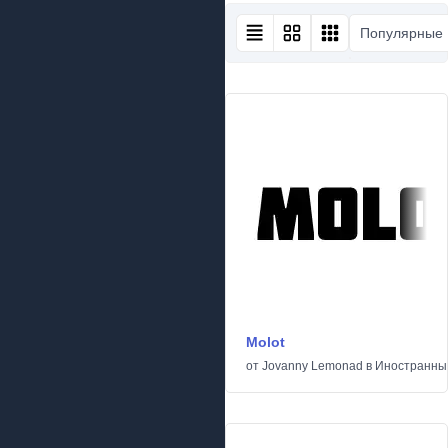
Популярные
Molot
от
Jovanny Lemonad
в
Иностранны