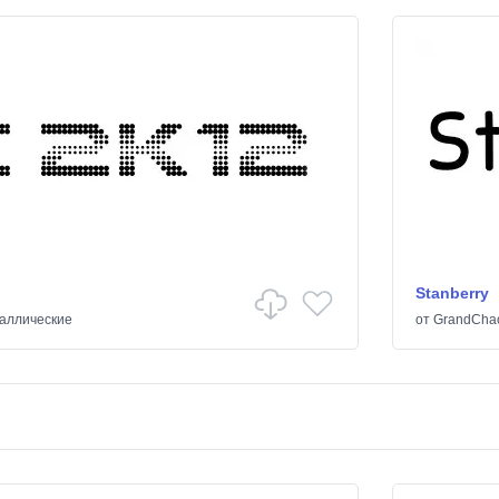
Stanberry
аллические
от
GrandCha