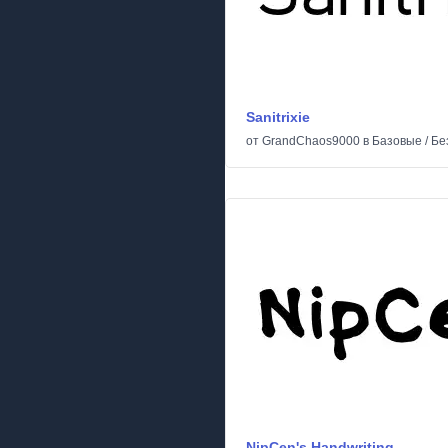
Sanitrixie
от
GrandChaos9000
в
Базовые
/
Бе
NipCen's Handwriting