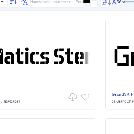
56pt
Grand9K Pi
е
/
Трафарет
от
GrandCha