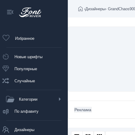
›
Дизайнеры
›
GrandChaos90
Избранное
Новые шрифты
Популярные
Случайные
Категории
Реклама
По алфавиту
Дизайнеры