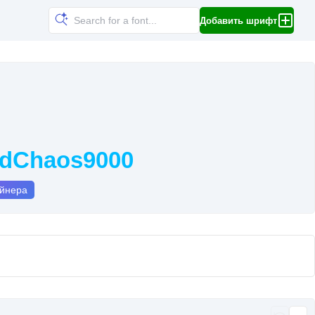
Добавить шрифт
ndChaos9000
айнера