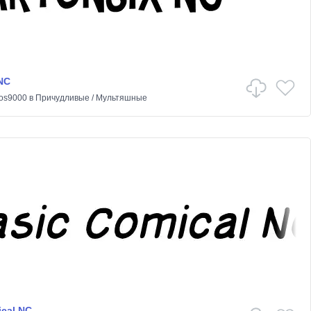
NC
os9000
в
Причудливые
/
Мультяшные
ical NC