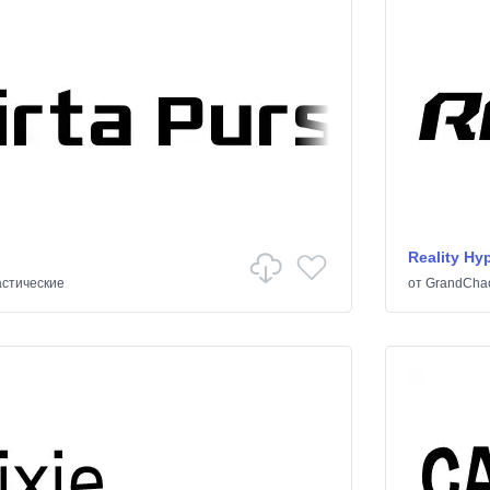
Reality Hy
стические
от
GrandCha