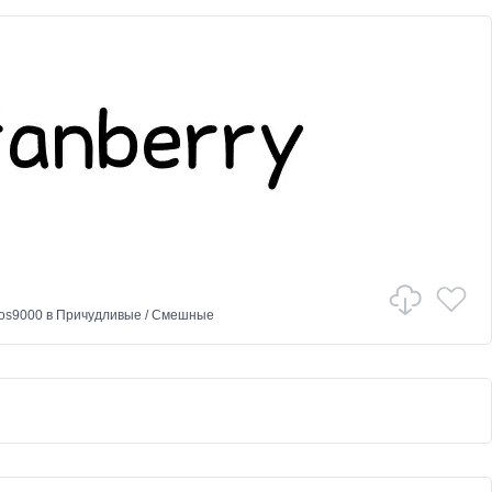
os9000
в
Причудливые
/
Смешные