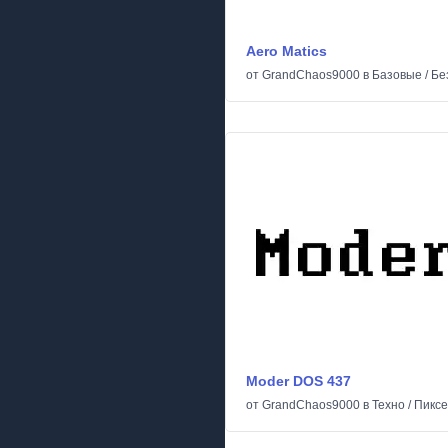
Aero Matics
от
GrandChaos9000
в
Базовые
/
Бе
Moder DOS 437
от
GrandChaos9000
в
Техно
/
Пикс