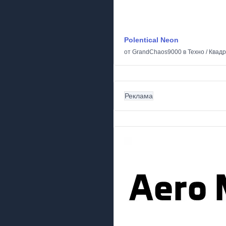
Polentical Neon
от
GrandChaos9000
в
Техно
/
Квад
Реклама