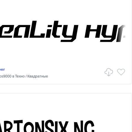
per
os9000
в
Техно
/
Квадратные