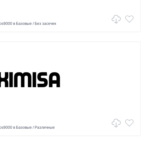
os9000
в
Базовые
/
Без засечек
os9000
в
Базовые
/
Различные