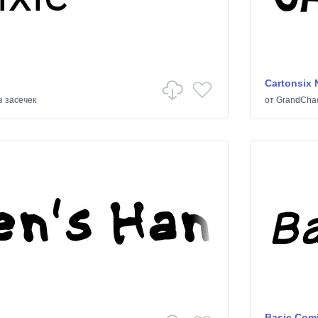
Cartonsix 
з засечек
от
GrandCha
Basic Com