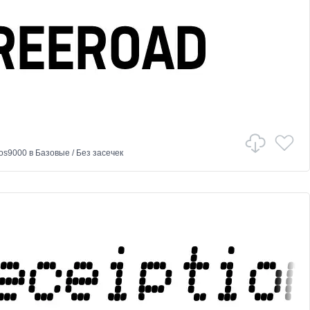
os9000
в
Базовые
/
Без засечек