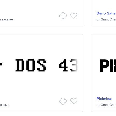
Dyno Sans
з засечек
от
GrandCha
Piximisa
ельные
от
GrandCha