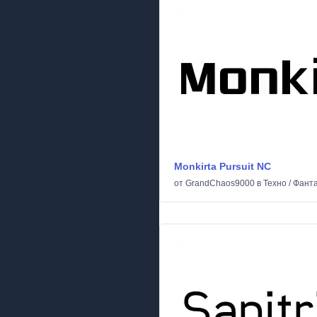
Monkirta Pursuit NC
от
GrandChaos9000
в
Техно
/
Фанта