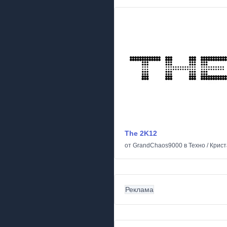
The 2K12
от
GrandChaos9000
в
Техно
/
Крист
Реклама