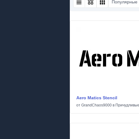
Популярные
Aero Matics Stencil
от
GrandChaos9000
в
Причудливы