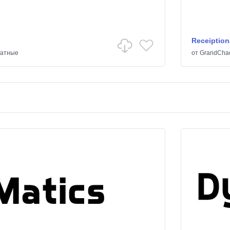
Receiption
ратные
от
GrandCha