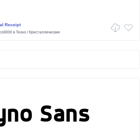
al Receipt
os9000
в
Техно
/
Кристаллические