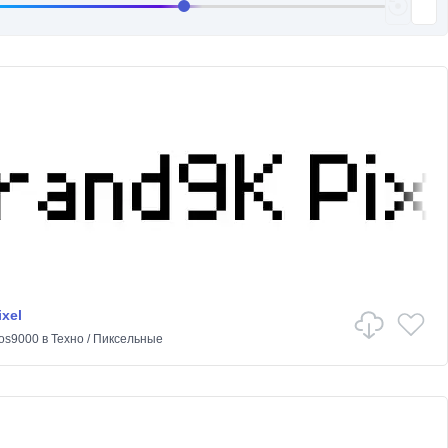
xel
os9000
в
Техно
/
Пиксельные