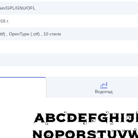
main/GPL/GNU/OFL
16 г.
ttf)
, OpenType (.otf)
, 10
стили
Водопад