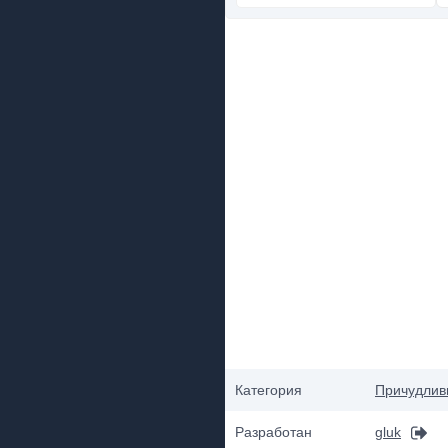
Категория
Причудлив
Разработан
gluk