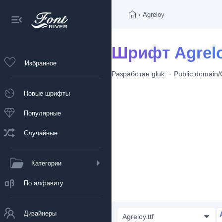
›
Agreloy
Шрифт Agrel
Избранное
Разработан
gluk
Public domai
Новые шрифты
Популярные
Случайные
Категории
По алфавиту
Дизайнеры
Agreloy.ttf