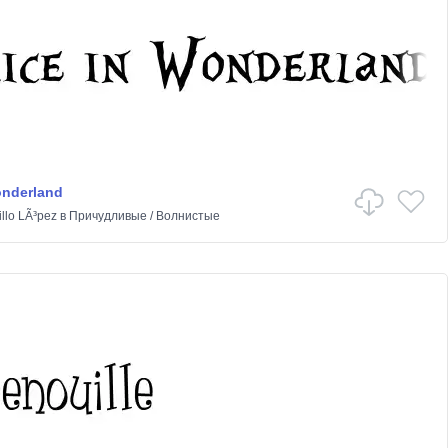
onderland
illo LÃ³pez
в
Причудливые
/
Волнистые