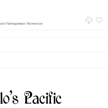
aud
в
Причудливые
/
Волнистые