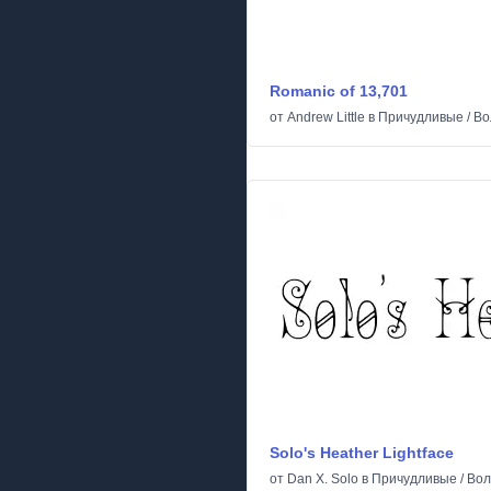
Romanic of 13,701
от
Andrew Little
в
Причудливые
/
Во
Solo's Heather Lightface
от
Dan X. Solo
в
Причудливые
/
Вол