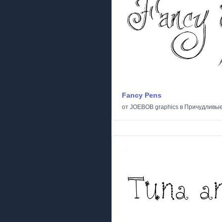
Fancy Pens
от
JOEBOB graphics
в
Причудливы