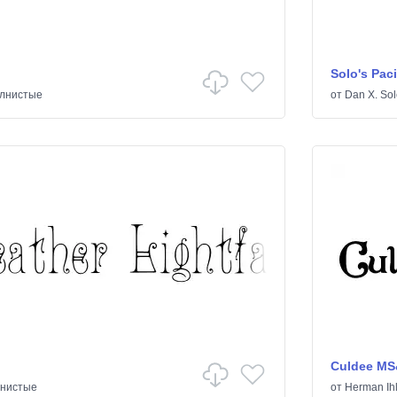
Solo's Paci
лнистые
от
Dan X. Sol
Culdee MS
нистые
от
Herman Ih