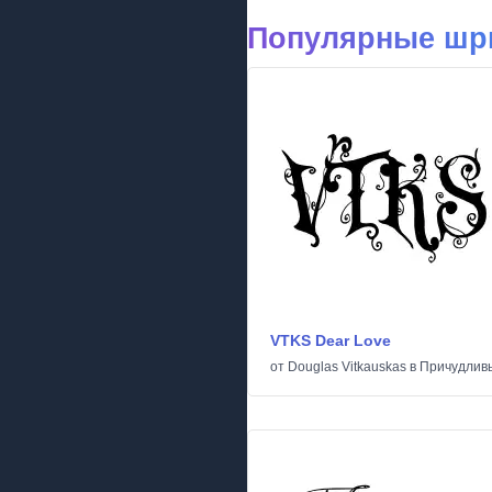
Популярные шр
VTKS Dear Love
от
Douglas Vitkauskas
в
Причудлив