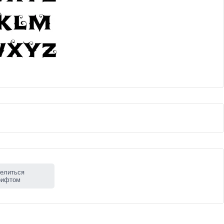
елиться
рифтом