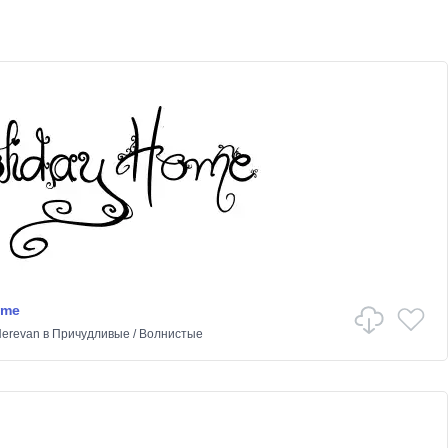
ome
Nerevan
в
Причудливые
/
Волнистые