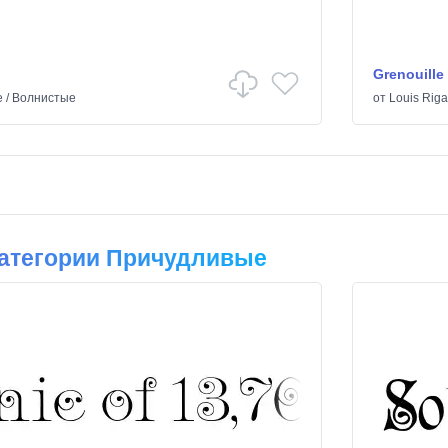
Grenouille
е
/
Волнистые
от
Louis Rig
атегории Причудливые