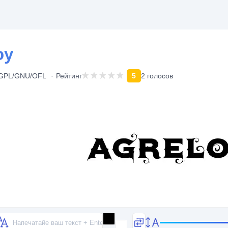
oy
n/GPL/GNU/OFL
Рейтинг
5
2 голосов