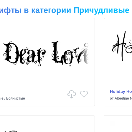
ифты в категории Причудливые
Holiday H
ые
/
Волнистые
от
Albertine 