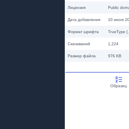
Лицензия
Public do
Дата добавления
10 июня 20
Формат шрифта
TrueType (.
Скачиваний
1,224
Размер файла
976 KB
Образец