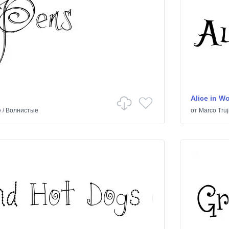
Alice in W
е
/
Волнистые
от
Marco Truj