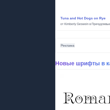
Tuna and Hot Dogs on Rye
от
Kimberly Geswein
в
Причудливы
Реклама
Новые шрифты в к