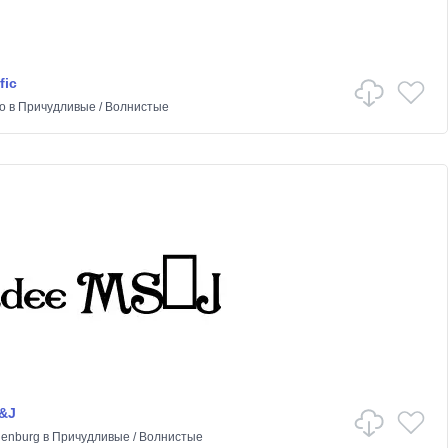
fic
o
в
Причудливые
/
Волнистые
&J
lenburg
в
Причудливые
/
Волнистые