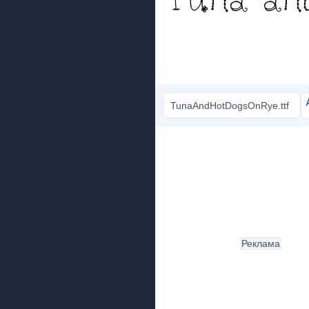
TunaAndHotDogsOnRye.ttf
Реклама