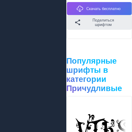
Скачать бесплатно
Поделиться
шрифтом
Популярные
шрифты в
категории
Причудливые