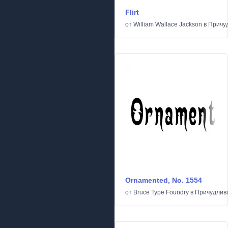
Flirt
от
William Wallace Jackson
в
Причу
Ornamented, No. 1554
от
Bruce Type Foundry
в
Причудлив