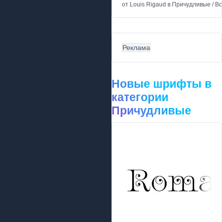
от
Louis Rigaud
в
Причудливые
/
В
Реклама
Новые шрифты в
категории
Причудливые