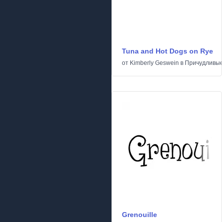
Tuna and Hot Dogs on Rye
от
Kimberly Geswein
в
Причудливы
Grenouille