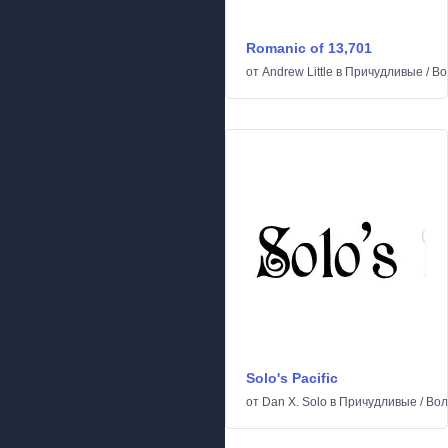
Romanic of 13,701
от
Andrew Little
в
Причудливые
/
Во
Solo's Pacific
от
Dan X. Solo
в
Причудливые
/
Вол