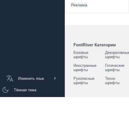
Реклама
FontRiver Категории
Базовые
Декоративны
шрифты
шрифты
Иностранные
Готические
шрифты
шрифты
Изменить язык
Рукописные
Техно
шрифты
шрифты
Тёмная тема