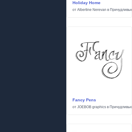
Holiday Home
от
Albertine Nerevan
в
Причудливы
Fancy Pens
от
JOEBOB graphics
в
Причудливы