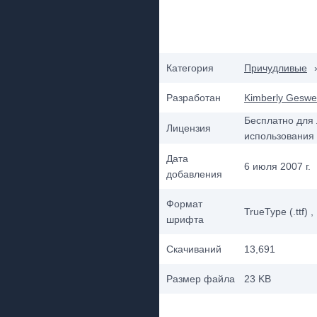
Категория
Причудливые
Разработан
Kimberly Geswe
Бесплатно для 
Лицензия
использования
Дата
6 июля 2007 г.
добавления
Формат
TrueType (.ttf)
,
шрифта
Скачиваний
13,691
Размер файла
23 KB