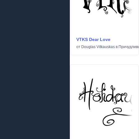
VTKS Dear Love
от
Douglas Vitkauskas
в
Причудлив