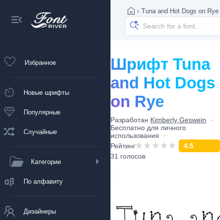
›
Tuna and Hot Dogs on Rye
Шрифт Tuna
Избранное
and Hot Dogs
Новые шрифты
on Rye
Популярные
Разработан
Kimberly Geswein
Бесплатно для личного
Случайные
использования
Рейтинг
4.5
31 голосов
Категории
По алфавиту
Дизайнеры