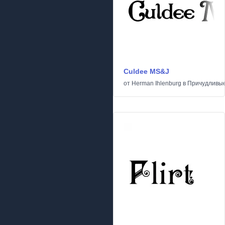
Culdee MS&J
от
Herman Ihlenburg
в
Причудливы