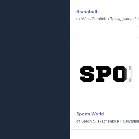
Brannboll
от
Måns Grebäck
в
Причудливые
/
Ш
Sports World
от
Sergiy S. Tkachenko
в
Причудли