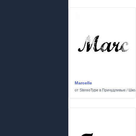
Marcelle
от
StereoType
в
Причудливые
/
Шко