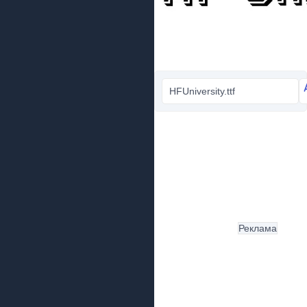
HFUniversity.ttf
Реклама