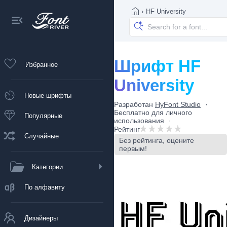
›
HF University
Шрифт HF
Избранное
University
Новые шрифты
Разработан
HyFont Studio
Бесплатно для личного
Популярные
использования
Рейтинг
Случайные
Без рейтинга, оцените
первым!
Категории
По алфавиту
Дизайнеры