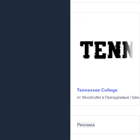
Tennessee College
от
Woodcutter
в
Причудливые
/
Шко
Реклама