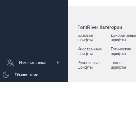
FontRiver Категории
Базовые
Декоративны
шрифты
шрифты
Иностранные
Готические
шрифты
шрифты
Изменить язык
Рукописные
Техно
шрифты
шрифты
Тёмная тема