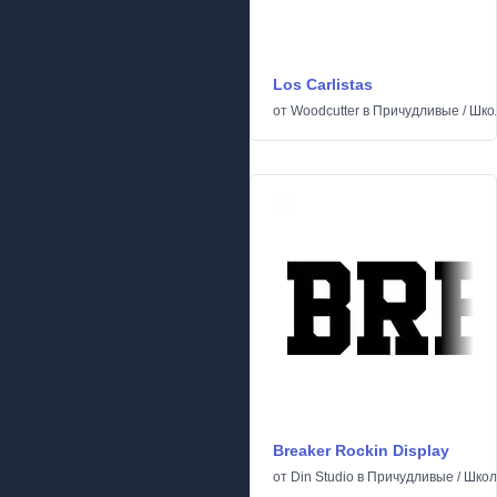
Los Carlistas
от
Woodcutter
в
Причудливые
/
Шко
Breaker Rockin Display
от
Din Studio
в
Причудливые
/
Школ