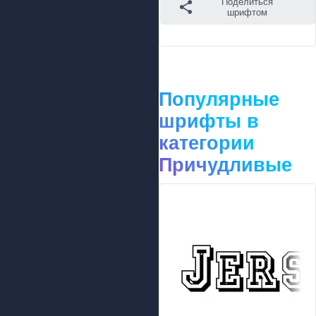
Поделиться
шрифтом
Популярные
шрифты в
категории
Причудливые