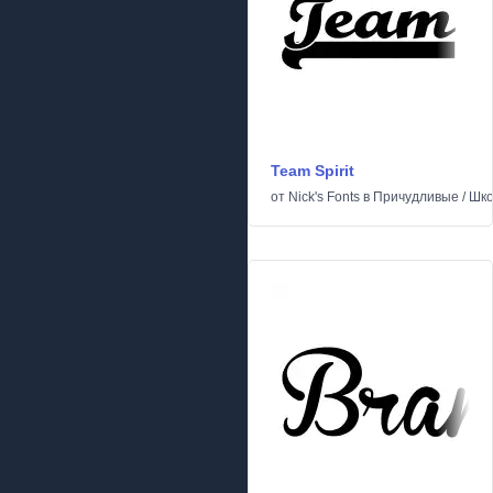
Team Spirit
от
Nick's Fonts
в
Причудливые
/
Шк