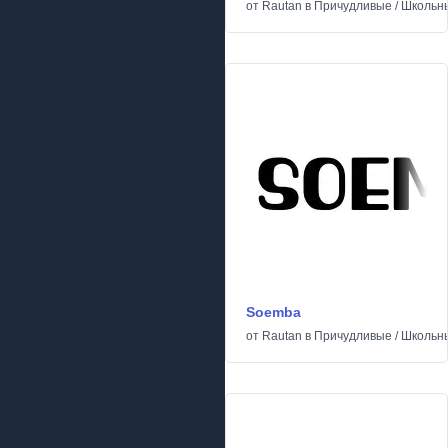
от
Rautan
в
Причудливые
/
Школьн
Soemba
от
Rautan
в
Причудливые
/
Школьн