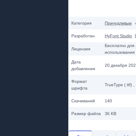
Категория
Причудливые
Разработан
HyFont Studio
Бесплатно для 
Лицензия
использования
Дата
20 декабря 2023
добавления
Формат
TrueType (.ttf)
,
шрифта
Скачиваний
140
Размер файла
36 KB