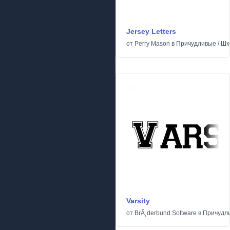
Jersey Letters
от
Perry Mason
в
Причудливые
/
Шк
Varsity
от
BrÃ¸derbund Software
в
Причудл