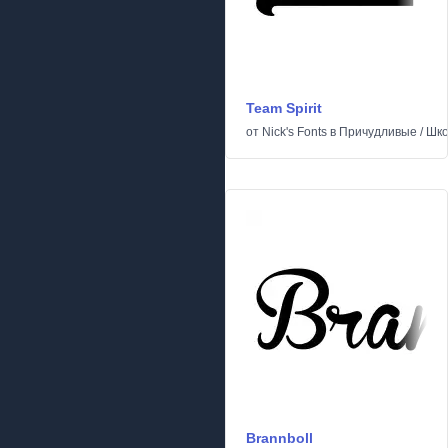
Team Spirit
от
Nick's Fonts
в
Причудливые
/
Шк
Brannboll