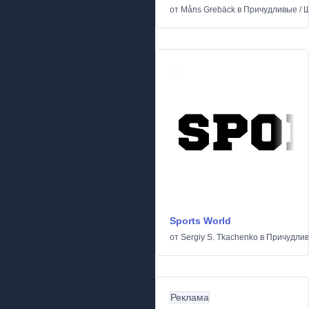
от
Måns Grebäck
в
Причудливые
/
Ш
Sports World
от
Sergiy S. Tkachenko
в
Причудли
Реклама