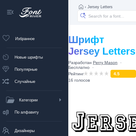
›
Jersey Letters
Шрифт
Избранное
Jersey Letters
Новые шрифты
Разработан
Perry Mason
Бесплатно
Популярные
Рейтинг
4.5
16 голосов
Случайные
Категории
По алфавиту
Дизайнеры