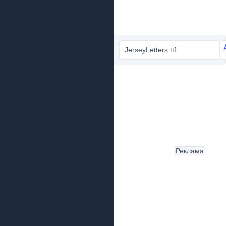
JerseyLetters.ttf
Реклама