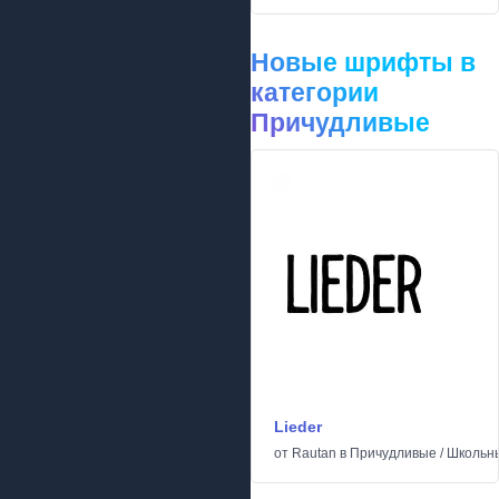
Новые шрифты в
категории
Причудливые
Lieder
от
Rautan
в
Причудливые
/
Школьн