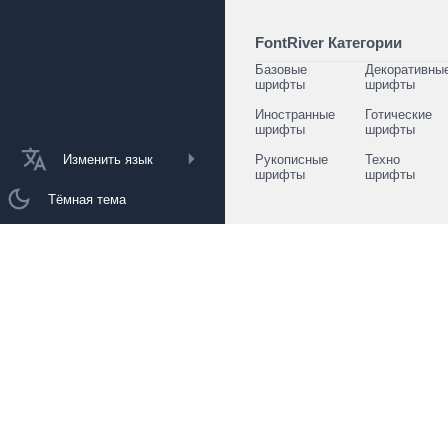
FontRiver Категории
Базовые
Декоративны
шрифты
шрифты
Иностранные
Готические
шрифты
шрифты
Изменить язык
Рукописные
Техно
шрифты
шрифты
Тёмная тема