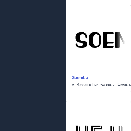
Soemba
от
Rautan
в
Причудливые
/
Школьн