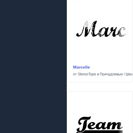
Marcelle
от
StereoType
в
Причудливые
/
Шко