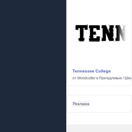
Tennessee College
от
Woodcutter
в
Причудливые
/
Шко
Реклама