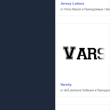
Jersey Letters
от
Perry Mason
в
Причудливые
/
Шк
Varsity
от
BrÃ¸derbund Software
в
Причудл