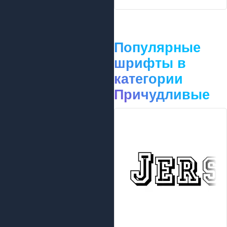
Популярные
шрифты в
категории
Причудливые